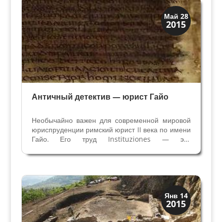
История
Май 28
2015
Открытия
Античный детектив — юрист Гайо
Необычайно важен для современной мировой
юриспруденции римский юрист II века по имени
Гайо. Его труд Instituziones — это
единственный полный документ римского
классического права, дошедший до нас в
оригинале, без последующих комментариев и
изменений V века при...
История
Янв 14
2015
Открытия