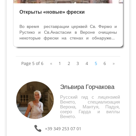
Открыты «новые» фрески
Во время реставрации церквей Св. Фермо и
Рустико и Св.Анастасии в Вероне очищены
некоторые фрески на стенах и обнаружены
новые фрагменты живописи начала
четырнадцатого века в Вероне. Их изучала
искусствовед Катерина Джемма Бренцони.
Результаты исследований...
Page 5 of 6
«
1
2
3
4
5
6
»
Эльвира Горчакова
Русский гид с лицензией
Венето, специализация
Верона, Мантуя, Падуя,
озеро Гарда и виллы
Венето.
+39 349 253 07 01