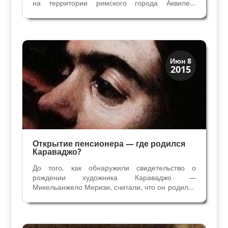
на территории римского города Аквилеи,
основанного в 181 году до н.э. Именно в
Аквилею шла дорога из Генуи через Верону,
которую построили в 149 году до н.э. и
называют Постумией. Летняя...
История
Июн 8
2015
Открытия
Открытие пенсионера — где родился
Караваджо?
До того, как обнаружили свидетельство о
рождении художника Караваджо —
Микельанжело Меризи, считали, что он родился
в 1573 году в деревне рядом с Бергамо,
название деревни Караваджо и стало его
прозвищем в Риме. В архивах прихода Санто
Стефано ин Броло в Милане в...