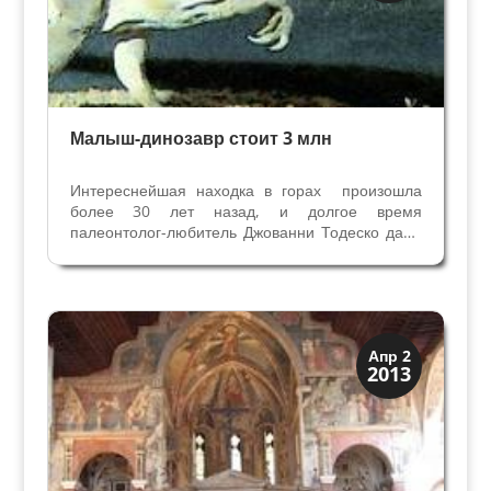
Малыш-динозавр стоит 3 млн
Интереснейшая находка в горах произошла
более 30 лет назад, и долгое время
палеонтолог-любитель Джованни Тодеско даже
не подозревал, что случайно найденный камень
может стоить свыше 3 милионов евро.
«Открытие века» назвали его
профессиональны-палеонтологи, когда...
История
Апр 2
2013
Открытия