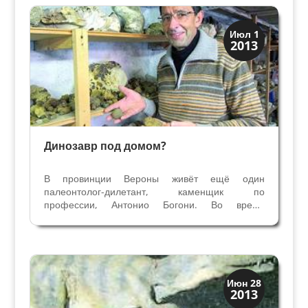
школы....
История
Июл 1
2013
Открытия
Динозавр под домом?
В провинции Вероны живёт ещё один
палеонтолог-дилетант, каменщик по
профессии, Антонио Богони. Во время
строительства одного дома он обнаружил в
котловане фундамента многочисленные
окаменелости, и с уверенностью утверждает,
что под этим домом находится скелет...
История
Июн 28
2013
Открытия