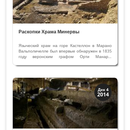
Раскопки Храма Минервы
Языческий храм на горе Кастеллон в Марано
Вальполичелле был впервые обнаружен в 1835
году веронским графом Орти Манара.
Фундаменты античного здания он
идентифицировал как Храм Минервы, потому
что при раскопках нашёл десять надписей,
посвящённых Минерве. Граф Джованни...
История
Дек 4
2014
Открытия