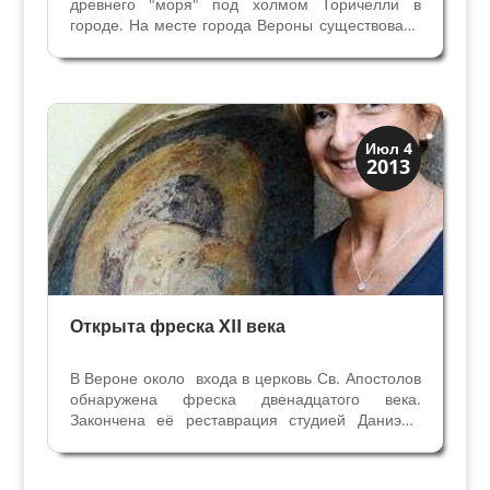
древнего "моря" под холмом Торичелли в
городе. На месте города Вероны существовало
море в Мезозойскую эру - от 23 до 5 миллионов
лет назад. В пещере холма Торичелли
обнаружено русло древней реки, на дне
которой - окаменелости...
История
Июл 4
2013
Открытия
Открыта фреска XII века
В Вероне около входа в церковь Св. Апостолов
обнаружена фреска двенадцатого века.
Закончена её реставрация студией Даниэлы
Кампаньола, и перед нами во внешней нише
справа от бокового входа в церковь предстала
Мадонна с младенцем XII века византийиской