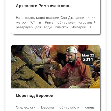
Археологи Рима счастливы
На строительстве станции Сан Джованни линии
метро "С" в Риме обнаружен огромный
резервуар для воды Римской Империи. Его
размеры превышают размеры строительной
площадки, полностью открыть его не смогли.
Такой резервуар был предназначен для
хранения более 4 миллионов...
История
Май 22
2014
Открытия
Море под Вероной
Спелеологи Вероны обнаружили следы