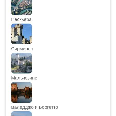
Пескьера
Сирмионе
Мальчезине
Валедджо и Боргетто