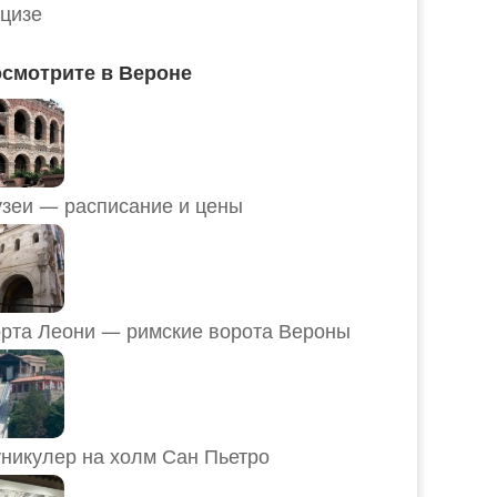
цизе
смотрите в Вероне
Музеи — расписание и цены
рта Леони — римские ворота Вероны
никулер на холм Сан Пьетро