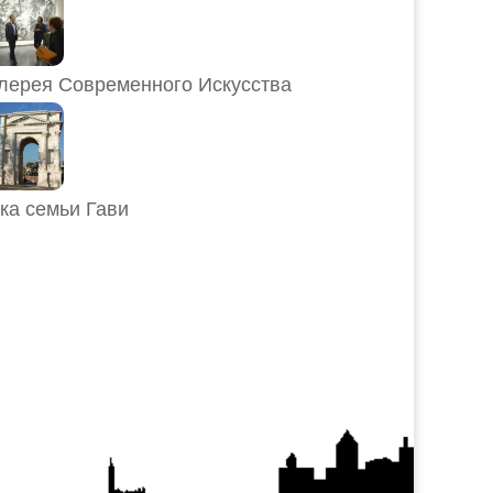
лерея Современного Искусства
ка семьи Гави