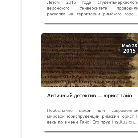
Летом 2015 года студенты-археолог
веронского Университета проводил
раскопки на территории римского город
Аквилеи, основанного в 181 году до н.э
Именно в Аквилею шла дорога из Гену
через Верону, которую построили в 149 год
до н.э. и называют Постумией. Летняя...
История
Май 28
2015
Открытия
Античный детектив — юрист Гайо
Необычайно важен для современно
мировой юриспруденции римский юрист I
века по имени Гайо. Его труд Instituzione
— это единственный полный докумен
римского классического права, дошедши