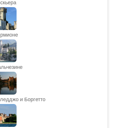
скьера
рмионе
льчезине
ледджо и Боргетто