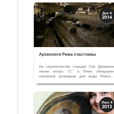
до нас в оригинале, без последующи
комментариев и изменений V века при...
История
Дек 4
2014
Открытия
Археологи Рима счастливы
На строительстве станции Сан Джованн
линии метро "С" в Риме обнаруже
огромный резервуар для воды Римско
Империи. Его размеры превышают размер
строительной площадки, полностью открыт
его не смогли. Такой резервуар бы
предназначен для хранения более 
миллионов...
История
Июл 4
2013
Открытия