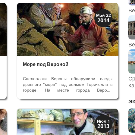
х
Минервы, потому что при раскопках нашёл
десять надписей, посвящённых Минерве.
Ве
Граф Джованни...
История
Май 22
2014
Открытия
Ве
Море под Вероной
Ср
и
Спелеологи Вероны обнаружили следы
н
древнего "моря" под холмом Торичелли в
Ка
й
городе. На месте города Вероны
ы
существовало море в Мезозойскую эру - от
Эк
ь
23 до 5 миллионов лет назад. В пещере
л
холма Торичелли обнаружено русло
4
древней реки, на дне которой -
окаменелости...
История
Июл 1
2013
Открытия