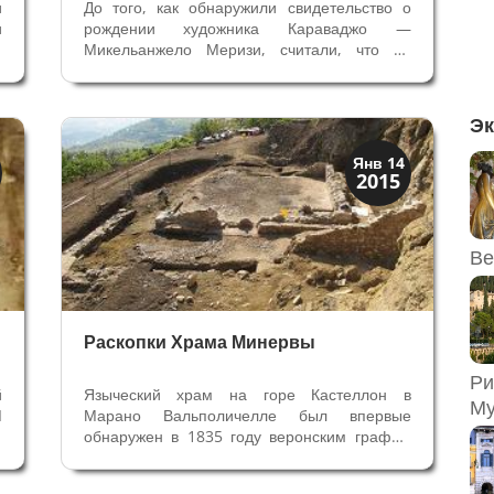
и
До того, как обнаружили свидетельство о
и
рождении художника Караваджо —
а
Микельанжело Меризи, считали, что он
.
родился в 1573 году в деревне рядом с
и
Бергамо, название деревни Караваджо и
у
стало его прозвищем в Риме. В архивах
Эк
прихода Санто Стефано ин Броло в Милане
в...
История
Янв 14
2015
Открытия
Ве
Раскопки Храма Минервы
Ри
й
Языческий храм на горе Кастеллон в
Му
I
Марано Вальполичелле был впервые
s
обнаружен в 1835 году веронским графом
т
Орти Манара. Фундаменты античного
й
здания он идентифицировал как Храм