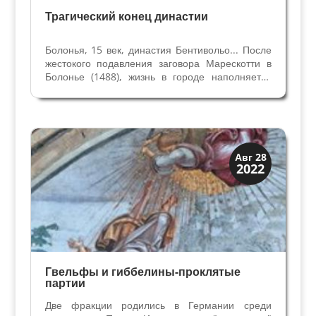
Трагический конец династии
Болонья, 15 век, династия Бентивольо... После
жестокого подавления заговора Марескотти в
Болонье (1488), жизнь в городе наполняется
страхами, призраками и предзнаменованиями.
Читайте в статье Костер для подруги. К
реальным несчастьям и природным
катаклизмам...
Династии
Авг 28
2022
Заговоры и войны
Гвельфы и гиббелины-проклятые
партии
Две фракции родились в Германии среди