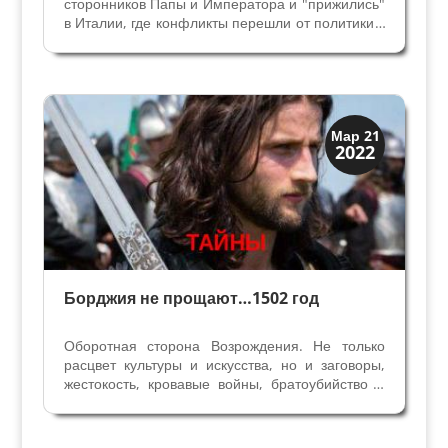
сторонников Папы и Императора и "прижились"
в Италии, где конфликты перешли от политики к
местным интересам. Здесь друг другу
противостояли города и семьи, и в каждом
городе жертвами становились значительные
персонажи. Конфликт...
Династии
Мар 21
2022
Заговоры и войны
Борджия не прощают…1502 год
Оборотная сторона Возрождения. Не только
расцвет культуры и искусства, но и заговоры,
жестокость, кровавые войны, братоубийство и
предательство. Кондотьер Вителоццо Вителли
помог Джампаоло Бальони в Перудже стать
Синьором города во время заговора