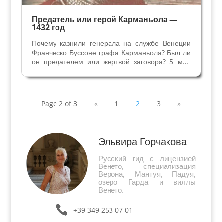
Предатель или герой Карманьола —
1432 год
Почему казнили генерала на службе Венеции
Франческо Буссоне графа Карманьола? Был ли
он предателем или жертвой заговора? 5 мая
1432 года — после обеда из Дворца Дожей
вышли солдаты и две шеренги выстроились до
колонн на площади Святого Марко - месту
казни. Читайте в...
Page 2 of 3
«
1
2
3
»
Эльвира Горчакова
Русский гид с лицензией
Венето, специализация
Верона, Мантуя, Падуя,
озеро Гарда и виллы
Венето.
+39 349 253 07 01