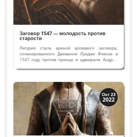
Заговор 1547 — молодость против
старости
Лигурия стала ареной кровавого заговора,
спланированного Джованни Луиджи Фиески в
1547 году против принца и адмирала Андреа
Дориа, важного политика Республики Генуя,
ставшего известным в походах против
берберских пиратов. Фиески и Дориа –
влиятельные генуэзские семьи...
Династии
Окт 23
2022
Заговоры и войны