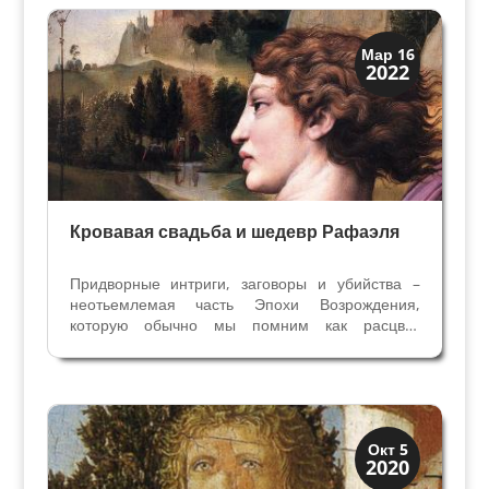
Грифоннетто Бальони...
Династии
Мар 16
2022
Заговоры и войны
Кровавая свадьба и шедевр Рафаэля
Придворные интриги, заговоры и убийства –
неотьемлемая часть Эпохи Возрождения,
которую обычно мы помним как расцвет
культуры и искусства. Да, итальянский
Ренессанс отмечен и чередой грязных и
кровавых хроник. В пятнадцатом веке были
убиты герцоги Милана Джованни...
Династии
Окт 5
2020
Заговоры и войны