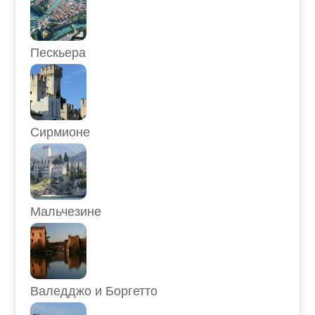
Пескьера
Сирмионе
Мальчезине
Валедджо и Боргетто