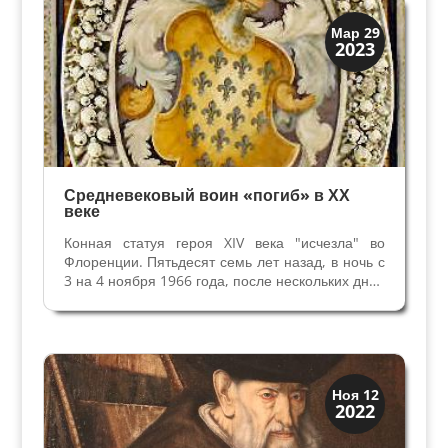
Династии
Мар 29
2023
Заговоры и войны
Средневековый воин «погиб» в ХХ
веке
Конная статуя героя XIV века "исчезла" во
Флоренции. Пятьдесят семь лет назад, в ночь с
3 на 4 ноября 1966 года, после нескольких дней
и ночей непрекращающегося дождя, вода реки
Арно вышла из берегов и затопила Флоренцию.
В течение 18 часов город оставался во власти...
Династии
Ноя 12
2022
Заговоры и войны