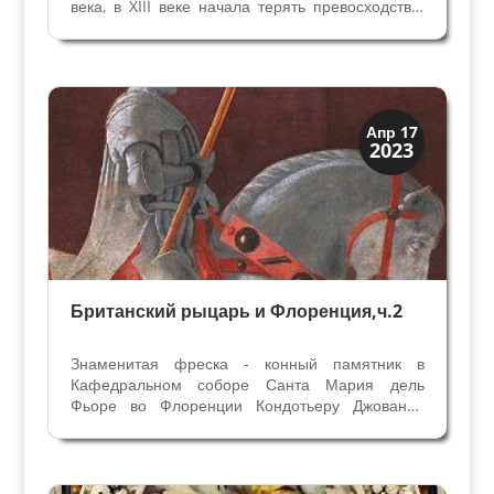
века, в XIII веке начала терять превосходство.
Уже пехотинцы Ломбардской лиги в битве при
Леньяно 1176 года доказали, что хорошо
вооруженная и обученная пехота может
остановить...
Династии
Апр 17
2023
Заговоры и войны
Британский рыцарь и Флоренция,ч.2
Знаменитая фреска - конный памятник в
Кафедральном соборе Санта Мария дель
Фьоре во Флоренции Кондотьеру Джованни
Акуто, англичанину. Он умер 14 марта 1394
года и был похоронен с большими почестями в
городском соборе, начало истории в статье
Памятник британскому...