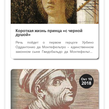
Короткая жизнь принца «с черной
душой»
Речь пойдет о первом герцоге Урбино
Оддантонио да Монтефельтро – единственном
законном сыне Гвидобальдо да Монтефельтро
и Катерины Колонна. Имя Оддантонио
получилось в результате соединения двух имен
– вернее двух могущественных семей. Дяди
принца по материнской линии...
Династии
Окт 10
2018
Заговоры и войны