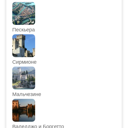
Пескьера
Сирмионе
Мальчезине
Валедджо и Боргетто