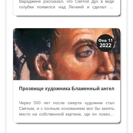
Вараджине рассказал, что Святой Дух в виде
голубки появился над Лючией и сделал ее
недвижимой – ее не смогли сдвинуть с места,
чтобы отвести на место мученичества за
христианскую веру. За отказ поклоняться
идолам ее...
Святые и реликвии
Фев 11
2022
Традиции
Прозвище художника Блаженный ангел
Через 500 лет после смерти художник стал
Святым, и с полным основанием мог бы занять
место на собственной картине, где он показал
нам всех Святых. Алтарный образ, называемый
Пала из Фьезоло - одна из старейших работ
большого формата (размер 212cм на 237cм),