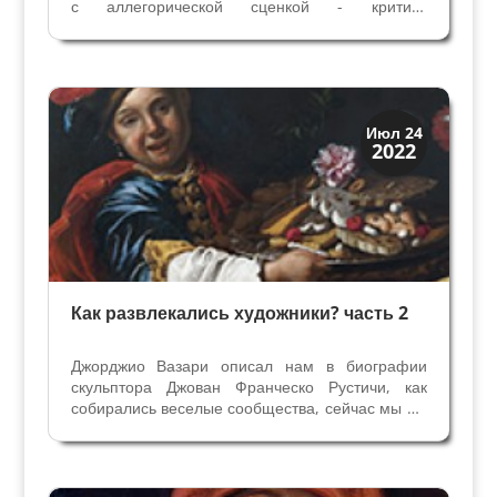
с аллегорической сценкой - критики
затрудняются определить их значение. Эти
небольшие картинки были частью
мебели,которую в Венеции называли
рестрелло. Не сохранилось ни одного
экземпляра,...
Праздники и легенды
Июл 24
2022
Традиции
Как развлекались художники? часть 2
Джорджио Вазари описал нам в биографии
скульптора Джован Франческо Рустичи, как
собирались веселые сообщества, сейчас мы бы
сказали Клубы, и чем там занимались
художники и скульпторы с друзьми. Начало в
статье Как развлекалсь художники? Расскажу о
них охотно, говорит...