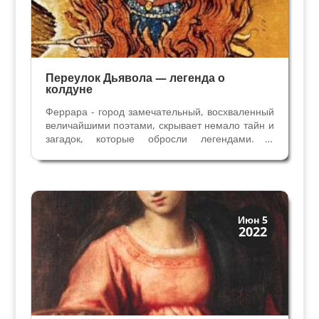
Переулок Дьявола — легенда о
колдуне
Феррара - город замечательный, восхваленный
величайшими поэтами, скрывает немало тайн и
загадок, которые обросли легендами. В
Ферраре и в окрестностях много мест,
связанных с необьяснимыми и загадочными
явлениями, с мистикой, с нечистой силой и
эксцентричными...
Святые и реликвии
Июн 5
2022
Традиции