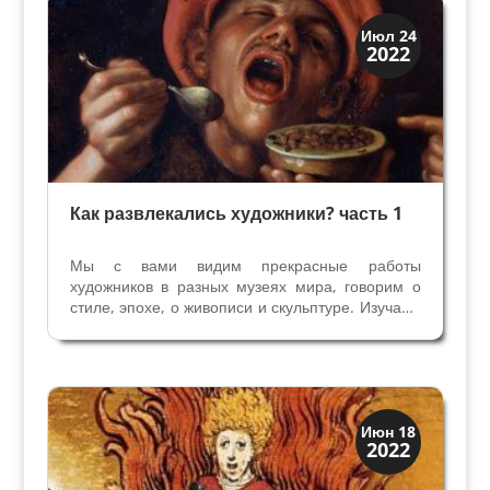
Праздники и легенды
Июл 24
2022
Традиции
Как развлекались художники? часть 1
Мы с вами видим прекрасные работы
художников в разных музеях мира, говорим о
стиле, эпохе, о живописи и скульптуре. Изучаем
жизнь художников, их биографии, у кого они
учились, раздумываем, что вдохновляло их на
создание нежных Мадонн, величественных
алтарных икон и...
Праздники и легенды
Июн 18
2022
Традиции