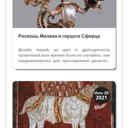
Роскошь Милана и герцоги Сфорца
Дизайн тканей, их цвет и драгоценности
правителей всех времен были не случайны, они
предназначались для прославления династии,
демонстрировали власть и богатство. В
Миланском герцогстве одним из источников
благосостояния стало производство шелковых
тканей. В 1442 году...
Праздники и легенды
Июн 28
2021
Традиции