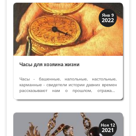
которую...
Мода и ремесла
Янв 9
2022
Традиции
Часы для хозяина жизни
Часы - башенные, напольные, настольные,
карманные - свидетели истории давних времен
рассказывают нам о прошлом, отражают
веяния эпохи и передают технические
достижения. Художник Агостино Караччи
изобразил себя в виде часовщика - с часами в
руке. Свидетельство...
Мода и ремесла
Ноя 12
2021
Традиции