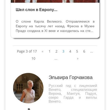
Шел слон в Европу…
О слоне Карла Великого. Отправляемся в
Европу на тысячу лет назад. Фреска в Музее
Прадо создана в XI веке и находилась на стене
церкви на севере Испании. На красном фоне
мы видим животное, которое кажется нам
сказочным – своеобразный белый слон с
маленькими ушами без...
Page 3 of 17
«
1
2
3
4
5
6
...
10
...
»
Эльвира Горчакова
Русский гид с лицензией
Венето, специализация
Верона, Мантуя, Падуя,
озеро Гарда и виллы
Венето.