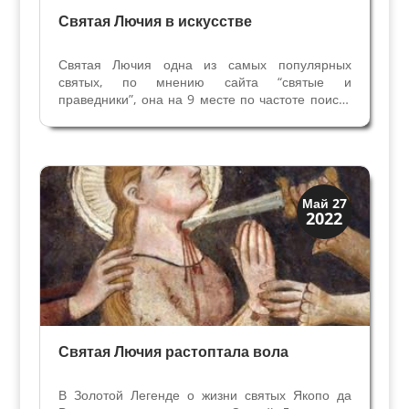
Святая Лючия в искусстве
Святая Лючия одна из самых популярных
святых, по мнению сайта “святые и
праведники”, она на 9 месте по частоте поиска
среди сотен святых. Образ Лючии вдохновлял
художников во все времена. Аттрибутами
святой Лючии стали глаза, пальмовая ветвь
мученичества, а также меч,...
Святые и реликвии
Май 27
2022
Традиции
Святая Лючия растоптала вола
В Золотой Легенде о жизни святых Якопо да