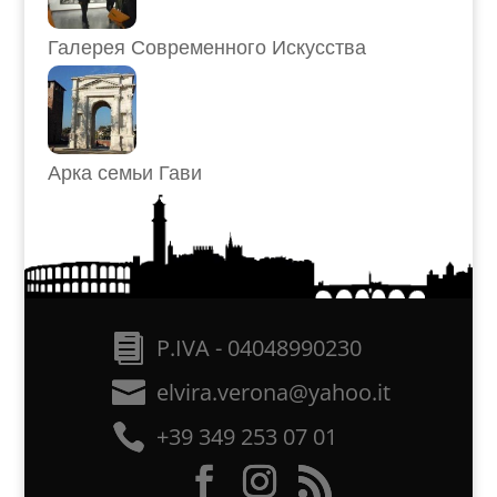
Галерея Современного Искусства
Арка семьи Гави
P.IVA - 04048990230
elvira.verona@yahoo.it
+39 349 253 07 01