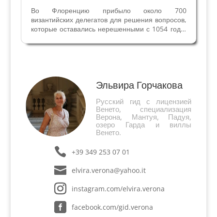
Во Флоренцию прибыло около 700
византийских делегатов для решения вопросов,
которые оставались нерешенными с 1054 года.
Византийцы знали, что было поставлено под
сомнение даже существование Империи в
случае, если бы не пришли к соглашению. Для
папы собор был очень...
Эльвира Горчакова
Русский гид с лицензией
Венето, специализация
Верона, Мантуя, Падуя,
озеро Гарда и виллы
Венето.
+39 349 253 07 01
elvira.verona@yahoo.it
instagram.com/elvira.verona
facebook.com/gid.verona