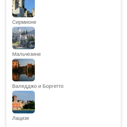
Сирмионе
Мальчезине
Валедджо и Боргетто
Лацизе