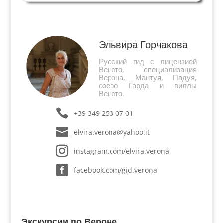
власть династии Эсте в Ферраре. Папа Климент
8 признал Цезаря незаконноржденным
потомком Эсте и...
Эльвира Горчакова
Русский гид с лицензией
Венето, специализация
Верона, Мантуя, Падуя,
озеро Гарда и виллы
Венето.
+39 349 253 07 01
elvira.verona@yahoo.it
instagram.com/elvira.verona
facebook.com/gid.verona
Экскурсии по Вероне