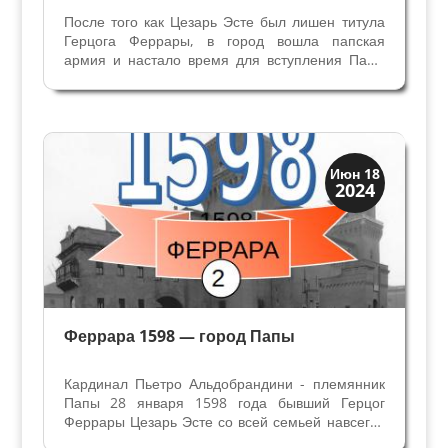
После того как Цезарь Эсте был лишен титула
Герцога Феррары, в город вошла папская
армия и настало время для вступления Папы
во владения - Климент VIII намеревался
совершить официальное и триумфальное
вступление в Феррару. Продолжение статьи
Феррара 1598 – город Папы....
Династии
Июн 18
2024
Мантуя и Феррара
Феррара 1598 — город Папы
Кардинал Пьетро Альдобрандини - племянник
Папы 28 января 1598 года бывший Герцог
Феррары Цезарь Эсте со всей семьей навсегда
покинул город. Спустя 3 столетия кончилась