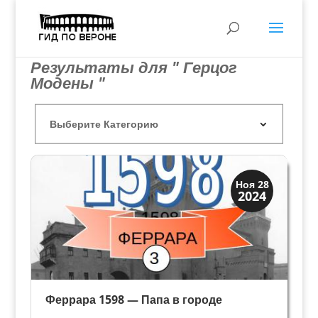
Результаты для " Герцог
Модены "
Династии
Ноя 28
2024
Мантуя и Феррара
Феррара 1598 — Папа в городе