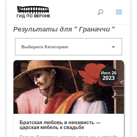
Результаты для " Граначчи "
История
Июл 26
2023
Мифы и Библия
Братская любовь и ненависть —
царская мебель к свадьбе
Сальво Боргерини украсил спальню к свадьбе