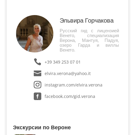
стенах или мебель (свадебные сундуки,
изголовья кровати)....
Эльвира Горчакова
Русский гид с лицензией
Венето, специализация
Верона, Мантуя, Падуя,
озеро Гарда и виллы
Венето.
+39 349 253 07 01
elvira.verona@yahoo.it
instagram.com/elvira.verona
facebook.com/gid.verona
Экскурсии по Вероне