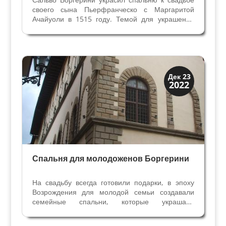
своего сына Пьерфранческо с Маргаритой
Ачайуоли в 1515 году. Темой для украшений
стали библейские истории Иосифа -
добродетельного и целомудренного героя,
часто изображаемого в качестве примера для
молодых пар. Позвали во...
Династии
Дек 23
2022
Папская область
Спальня для молодоженов Боргерини
На свадьбу всегда готовили подарки, в эпоху
Возрождения для молодой семьи создавали
семейные спальни, которые украшали
назидательными историями для молодоженов –
это могли быть фрески, панели и шпалеры на