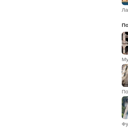
Ла
По
По
Фу