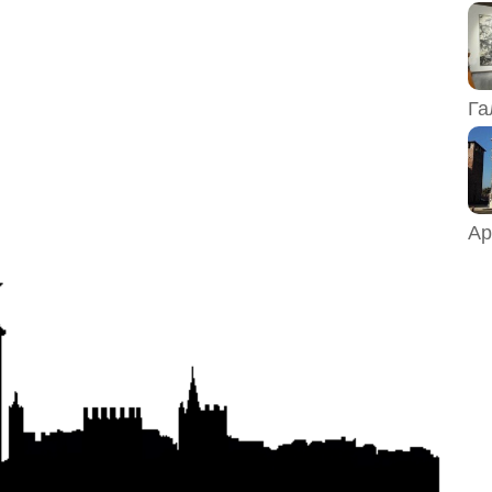
Га
Ар