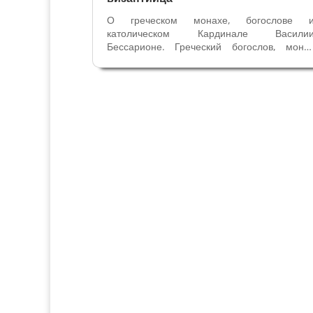
О греческом монахе, богослове 
католическом Кардинале Васили
Бессарионе. Греческий богослов, мона
Василий Бессарион вызвал такой интерес 
Папы на флорентийском Соборе в 1438
39гг., что его пригласили на должность 
Папскую Курию. Читайте в стать
Флорентийский...