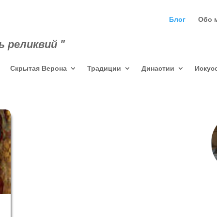
Блог
Обо 
 реликвий "
Скрытая Верона
Традиции
Династии
Искус