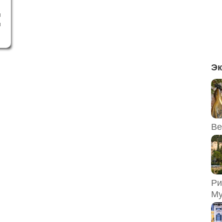
и
и
х
у
-
в
Эк
е
Ве
Ри
Му