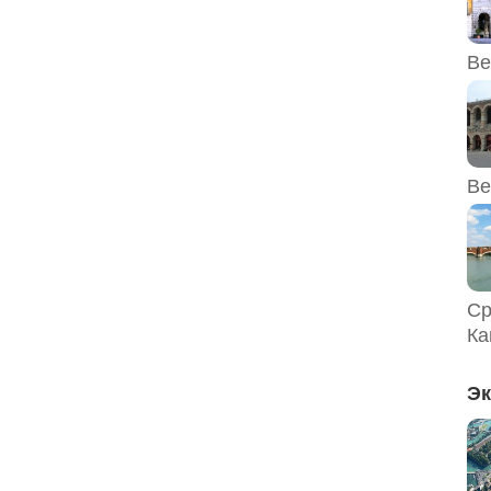
Ве
Ве
Ср
Ка
Эк