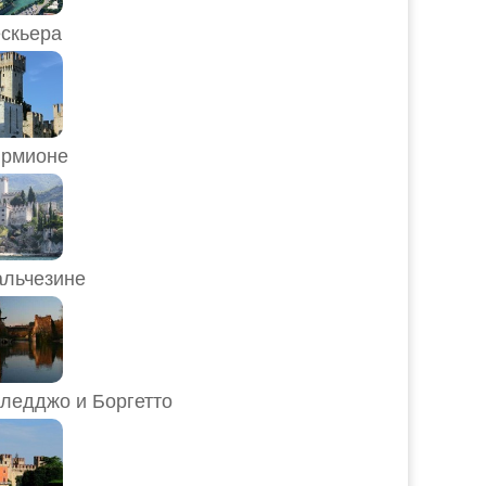
скьера
рмионе
льчезине
ледджо и Боргетто