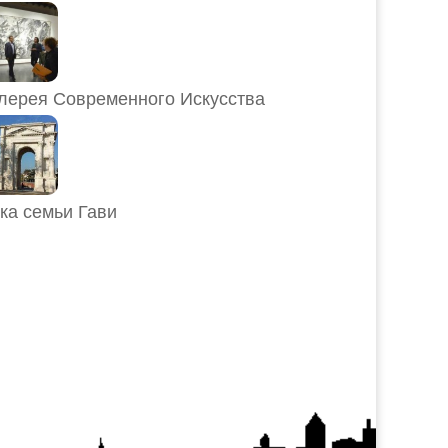
лерея Современного Искусства
ка семьи Гави