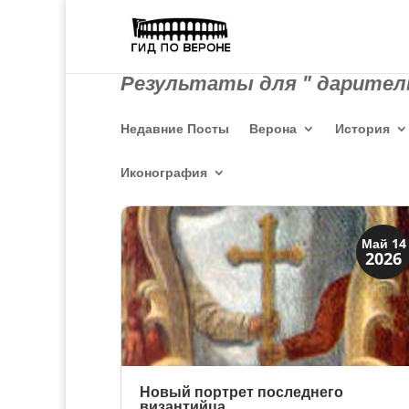
Результаты для " даритель
Недавние Посты
Верона
История
Иконография
Иконография
Май 14
2026
Портреты
Новый портрет последнего
византийца