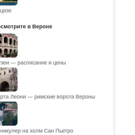
цизе
смотрите в Вероне
Музеи — расписание и цены
рта Леони — римские ворота Вероны
никулер на холм Сан Пьетро