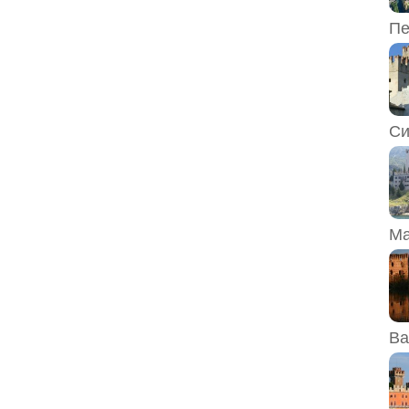
Пе
Си
Ма
Ва