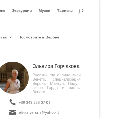
мне
Экскурсии
Музеи
Тарифы
ство
Посмотрите в Вероне
Эльвира Горчакова
Русский гид с лицензией
Венето, специализация
Верона, Мантуя, Падуя,
озеро Гарда и виллы
Венето.
+39 349 253 07 01
elvira.verona@yahoo.it