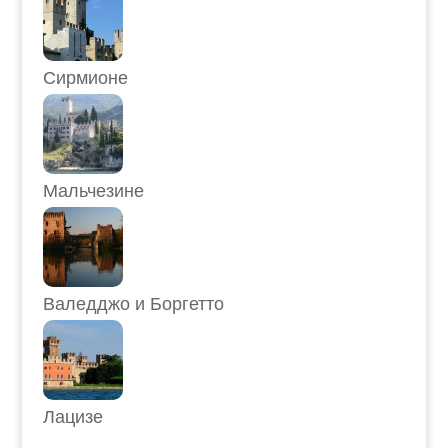
Сирмионе
Мальчезине
Валедджо и Боргетто
Лацизе