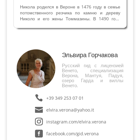
Никола родился в Вероне в 1476 году в семье
потомственного резчика по камню и дереву
Николо и его жены Томмазины. В 1490 году
зарегистрирован в веронском районе
Фальсорго под именем Никола, а не Николо,
вместе с родителями, сестрой Маддаленой и
дядей Джироламо. Он рос...
Эльвира Горчакова
Русский гид с лицензией
Венето, специализация
Верона, Мантуя, Падуя,
озеро Гарда и виллы
Венето.
+39 349 253 07 01
elvira.verona@yahoo.it
instagram.com/elvira.verona
facebook.com/gid.verona