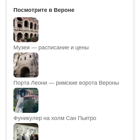
Посмотрите в Вероне
Музеи — расписание и цены
Порта Леони — римские ворота Вероны
Фуникулер на холм Сан Пьетро