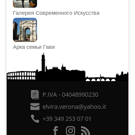
Галерея Современного Искусства
Арка семьи Гави
P.IVA - 04048990230
elvira.verona@yahoo.it
+39 349 253 07 01