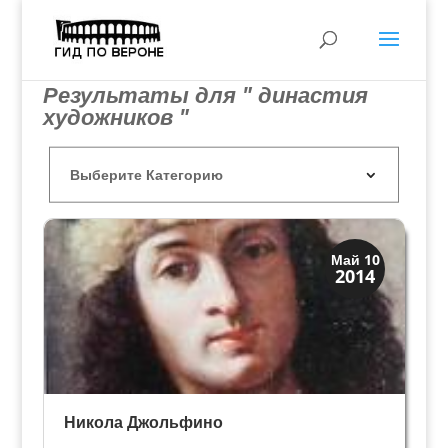
Результаты для " династия
художников "
Искусство
Май 10
2014
Художники
Никола Джольфино