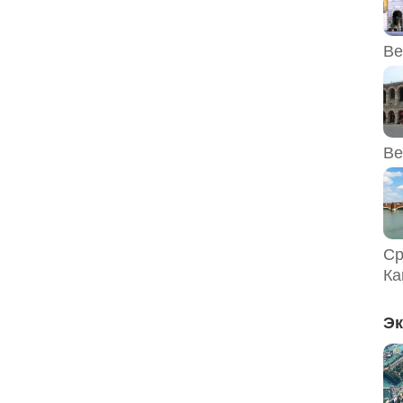
Ве
Ве
Ср
Ка
Эк