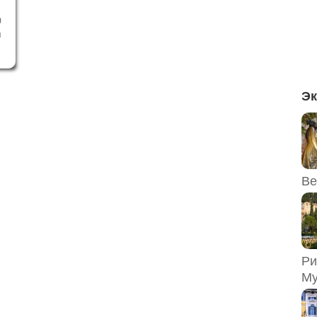
0
я
ь
ы
е
,
Эк
ы
Ве
Ри
Му