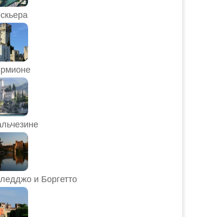
скьера
рмионе
льчезине
ледджо и Боргетто