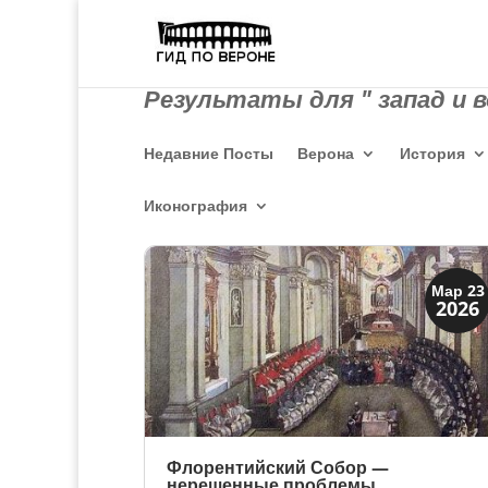
Результаты для " запад и в
Недавние Посты
Верона
История
Иконография
Династии
Мар 23
2026
Медичи Флоренция
Флорентийский Собор —
нерешенные проблемы