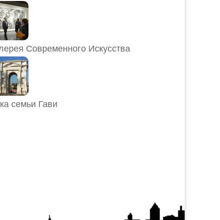
лерея Современного Искусства
ка семьи Гави