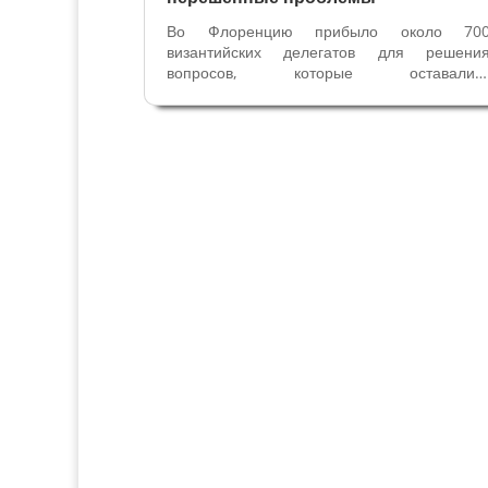
Во Флоренцию прибыло около 70
византийских делегатов для решени
вопросов, которые оставалис
нерешенными с 1054 года. Византийц
знали, что было поставлено под сомнени
даже существование Империи в случае
если бы не пришли к соглашению. Для пап
собор был очень...