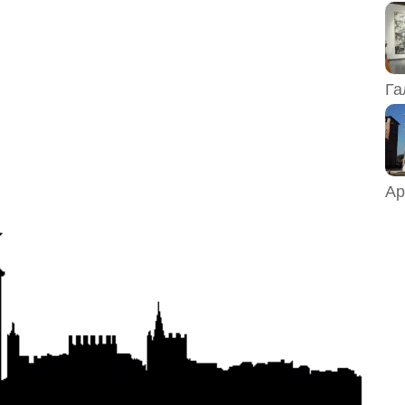
Га
Ар