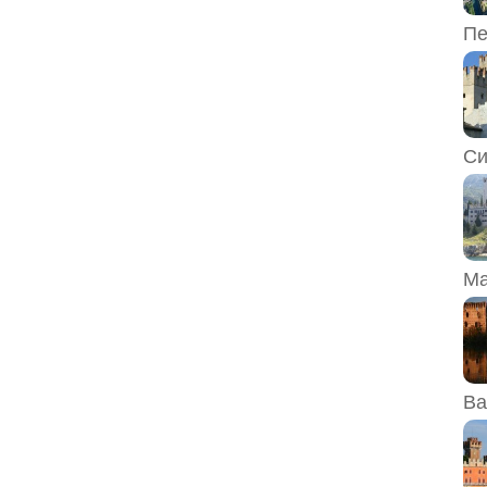
Пе
Си
Ма
Ва