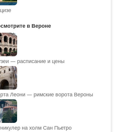
цизе
смотрите в Вероне
Музеи — расписание и цены
рта Леони — римские ворота Вероны
никулер на холм Сан Пьетро