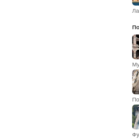
Ла
По
По
Фу