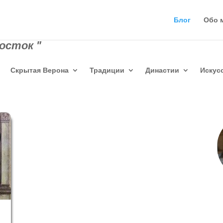
Блог
Обо 
осток "
Скрытая Верона
Традиции
Династии
Искус