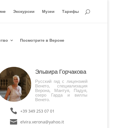
мне
Экскурсии
Музеи
Тарифы
ство
Посмотрите в Вероне
Эльвира Горчакова
Русский гид с лицензией
Венето, специализация
Верона, Мантуя, Падуя,
озеро Гарда и виллы
Венето.
+39 349 253 07 01
elvira.verona@yahoo.it