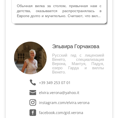
Обычная вилка за столом, привычная нам с
детства, оказывается распространялась в
Европе долго и мучительно. Считают, что вилки
изобрели и стали применять в раннее
средневековье в IV-V веках. На самом деле, это
могло быть намного раньше. В 1917 году в
Вентимилье в...
Эльвира Горчакова
Русский гид с лицензией
Венето, специализация
Верона, Мантуя, Падуя,
озеро Гарда и виллы
Венето.
+39 349 253 07 01
elvira.verona@yahoo.it
instagram.com/elvira.verona
facebook.com/gid.verona