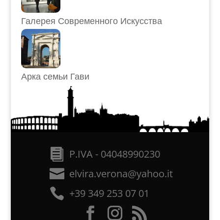
Галерея Современного Искусства
Арка семьи Гави
P.IVA - 04048990230
elvira.verona@yahoo.it
+39 349 253 07 01