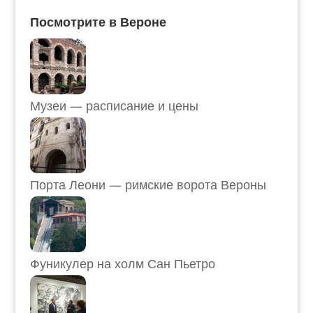
Посмотрите в Вероне
Музеи — расписание и цены
Порта Леони — римские ворота Вероны
Фуникулер на холм Сан Пьетро