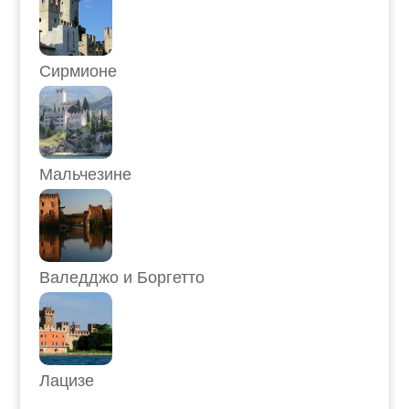
Сирмионе
Мальчезине
Валедджо и Боргетто
Лацизе