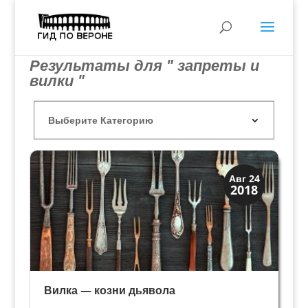
Результаты для " запреты и
вилки "
Вино и кухня
Авг 24
2018
Традиции
Вилка — козни дьявола