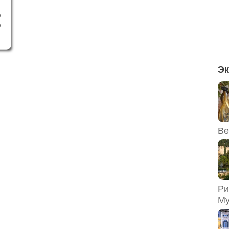
е
е
я
л
.
х
Эк
Ве
Ри
Му