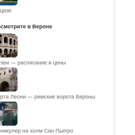
цизе
смотрите в Вероне
Музеи — расписание и цены
рта Леони — римские ворота Вероны
никулер на холм Сан Пьетро