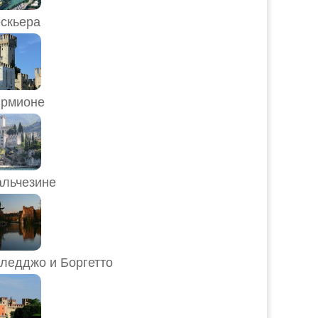
скьера
рмионе
льчезине
ледджо и Боргетто