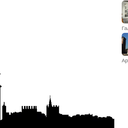
Га
Ар