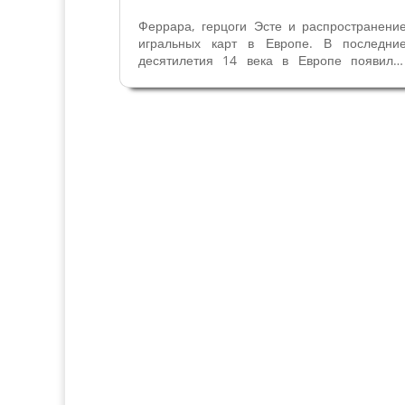
Феррара, герцоги Эсте и распространени
игральных карт в Европе. В последни
десятилетия 14 века в Европе появилс
“новый призрак”, который обеспокои
строгих ревнителей общественной морали
Речь идет об игральных картах, прибывши
с Востока. В Европе началась мания...