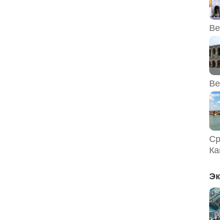
Ве
Ве
Ср
Ка
Эк