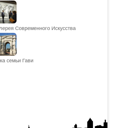
лерея Современного Искусства
ка семьи Гави