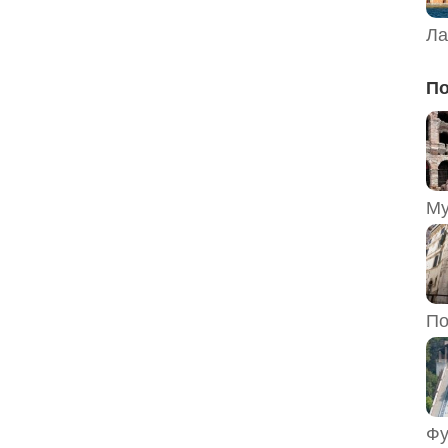
Ла
По
По
Фу