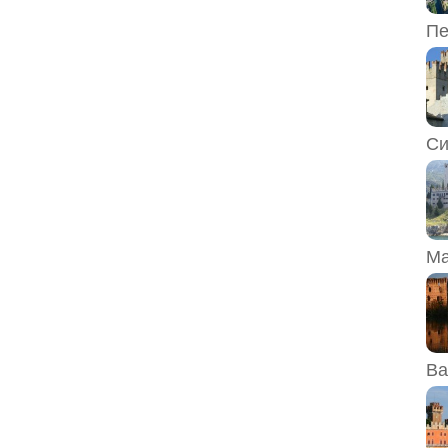
Пе
Си
Ма
Ва