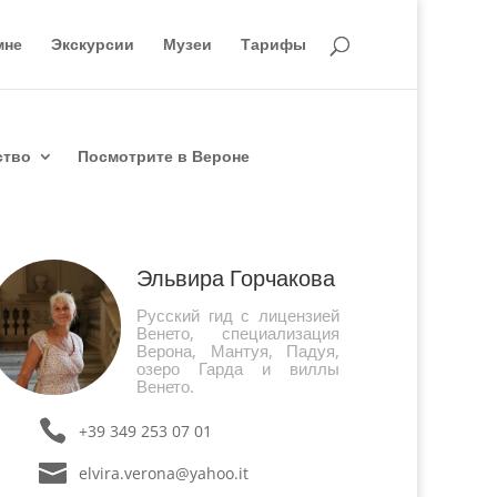
мне
Экскурсии
Музеи
Тарифы
ство
Посмотрите в Вероне
Эльвира Горчакова
Русский гид с лицензией
Венето, специализация
Верона, Мантуя, Падуя,
озеро Гарда и виллы
Венето.
+39 349 253 07 01
elvira.verona@yahoo.it