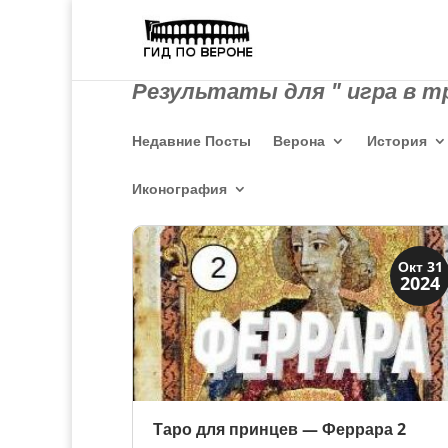
Результаты для " игра в 
Недавние Посты
Верона
История
Иконография
Династии
Окт 31
2024
Мантуя и Феррара
Таро для принцев — Феррара 2