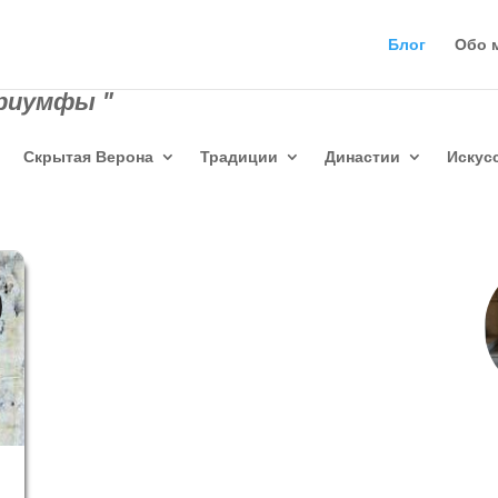
Блог
Обо 
триумфы "
Скрытая Верона
Традиции
Династии
Искус