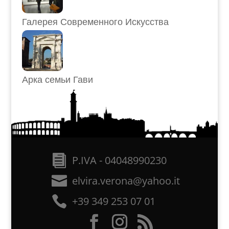
Галерея Современного Искусства
Арка семьи Гави
P.IVA - 04048990230
elvira.verona@yahoo.it
+39 349 253 07 01