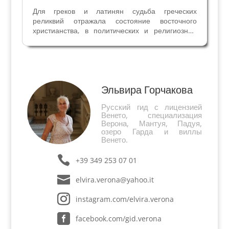
Для греков и латинян судьба греческих
реликвий отражала состояние восточного
христианства, в политических и религиозных
кругах описание их уничтожения неверными
было частью пропаганды крестового похода.
Переезд Василия Бессарионе из византийского
мира в Италию после...
Эльвира Горчакова
Русский гид с лицензией
Венето, специализация
Верона, Мантуя, Падуя,
озеро Гарда и виллы
Венето.
+39 349 253 07 01
elvira.verona@yahoo.it
instagram.com/elvira.verona
facebook.com/gid.verona