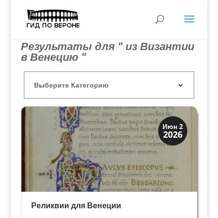
Результаты для " из Византии
в Венецию "
Святые и реликвии
Июн 2
2026
Традиции
Реликвии для Венеции