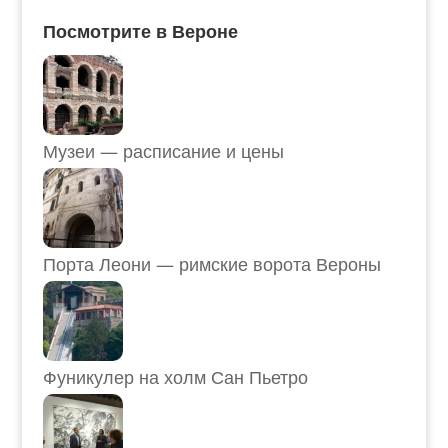
Посмотрите в Вероне
Музеи — расписание и цены
Порта Леони — римские ворота Вероны
Фуникулер на холм Сан Пьетро