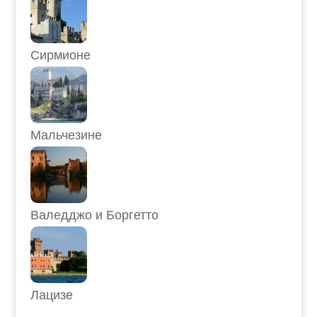
Сирмионе
Мальчезине
Валедджо и Боргетто
Лацизе