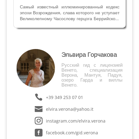
Самый известный иллюминированный кодекс
эпохи Возрождения, слава которого не уступает
Великолепному Часослову герцога Беррийского
и Библии Федерико да Монтефельтро - Библия
Борсо Эсте. Созданная за шесть лет она
представляет собой шедевр искусства
миниатюры,...
Эльвира Горчакова
Русский гид с лицензией
Венето, специализация
Верона, Мантуя, Падуя,
озеро Гарда и виллы
Венето.
+39 349 253 07 01
elvira.verona@yahoo.it
instagram.com/elvira.verona
facebook.com/gid.verona