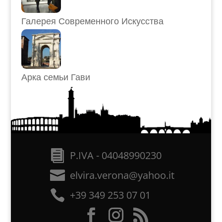
Галерея Современного Искусства
Арка семьи Гави
P.IVA - 04048990230
elvira.verona@yahoo.it
+39 349 253 07 01