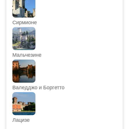
Сирмионе
Мальчезине
Валедджо и Боргетто
Лацизе