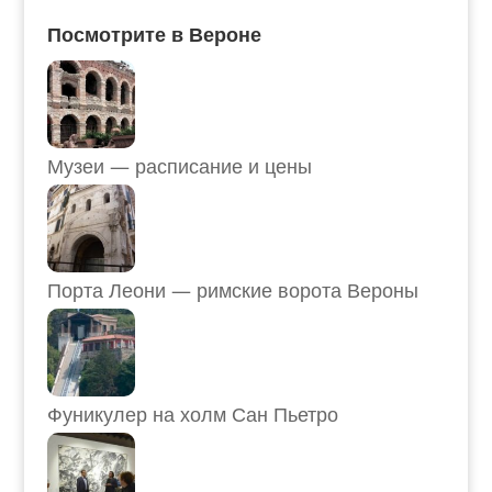
Посмотрите в Вероне
Музеи — расписание и цены
Порта Леони — римские ворота Вероны
Фуникулер на холм Сан Пьетро