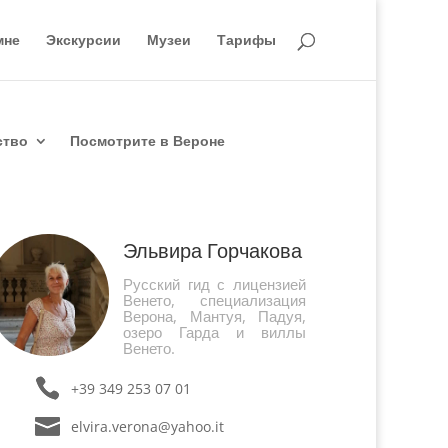
мне
Экскурсии
Музеи
Тарифы
ство
Посмотрите в Вероне
Эльвира Горчакова
Русский гид с лицензией
Венето, специализация
Верона, Мантуя, Падуя,
озеро Гарда и виллы
Венето.
+39 349 253 07 01
elvira.verona@yahoo.it