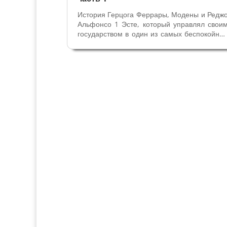
История Герцога Феррары, Модены и Редж
Альфонсо 1 Эсте, который управлял свои
государством в один из самых беспокойны
периодов в истории - вернул Модену 
отстоял Феррару. Государство у Альфонс
сложилось удивительно неоднородное – 
него входили марки Модены и...