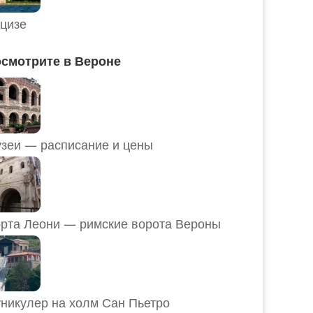
цизе
смотрите в Вероне
Музеи — расписание и цены
рта Леони — римские ворота Вероны
никулер на холм Сан Пьетро