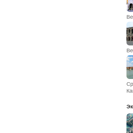
Ве
Ве
Ср
Ка
Эк