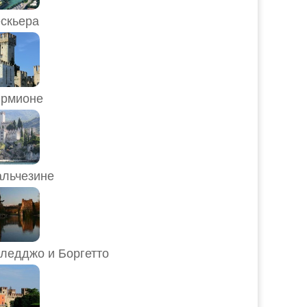
скьера
рмионе
льчезине
ледджо и Боргетто