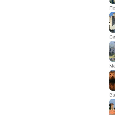
Пе
Си
Ма
Ва