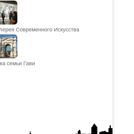
лерея Современного Искусства
ка семьи Гави