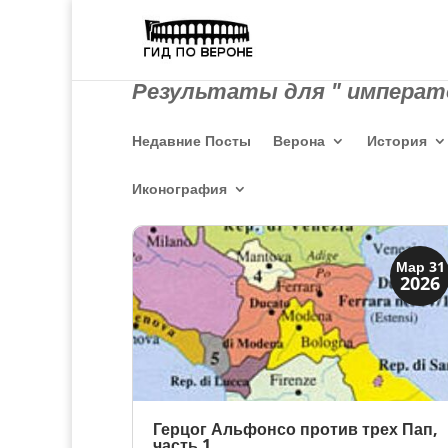
Результаты для " императо
Недавние Посты
Верона
История
Иконография
Династии
Мар 31
2026
Мантуя и Феррара
Герцог Альфонсо против трех Пап,
часть 1