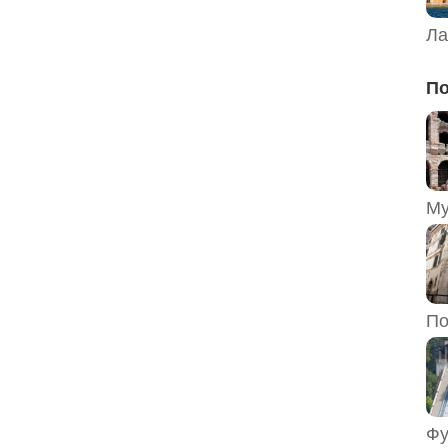
Ла
По
По
Фу