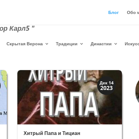
Блог
Обо 
р Карл5 "
Скрытая Верона
Традиции
Династии
Искус
Иконография
Дек 14
2023
Портреты
Хитрый Папа и Тициан