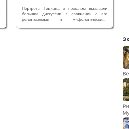
о
Портреты Тициана в прошлом вызывали
м
большие дискуссии в сравнении с его
х
религиозными и мифологическими
и
картинами, особенно это касается
о
портретов Папы Павла III. Тициан написал
в
три портрета Папы – в 1543 году – портрет
Эк
без головного убора, в 1545 году - портрет
в...
Ве
Ри
Му