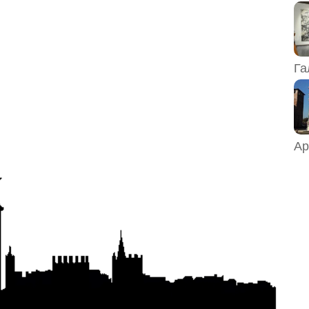
Га
Ар