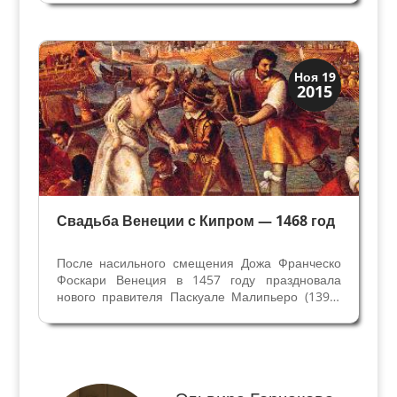
Корнер – королевы Кипра. Продолжение статьи
Свадьба Венеции с Кипром. Портрет вдовы
Катерины...
Загадки прошлого
Ноя 19
2015
История
Свадьба Венеции с Кипром — 1468 год
После насильного смещения Дожа Франческо
Фоскари Венеция в 1457 году праздновала
нового правителя Паскуале Малипьеро (1392-
1462). Пять лет его правления были
бесцветными, он умер в 1462 году. Его
внучатый племянник говорил о нём: «Ужасные
черты лица, манеры,...