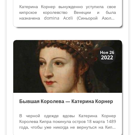
Катерина Корнер вынужденно уступила свое
кипрское королевство Венеции и была
назначена domina Aceli (Синьорой Азоло),
сохранив титул и звание Королевы Кипра в
официальных документах. Начало в статье
Свадьба Венеции с Кипром - 1468 год. На
территории Азоло Катерина...
Династии
Ноя 26
2022
Папская область
Бывшая Королева — Катерина Корнер
В черной одежде вдовы Катерина Корнер
Королева Кипра покинула остров 18 марта 1489
года, чтобы уже никогда не вернуться на Кипр.
Продолжение истории венецианки Катерины