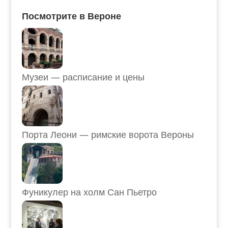
Посмотрите в Вероне
Музеи — расписание и цены
Порта Леони — римские ворота Вероны
Фуникулер на холм Сан Пьетро