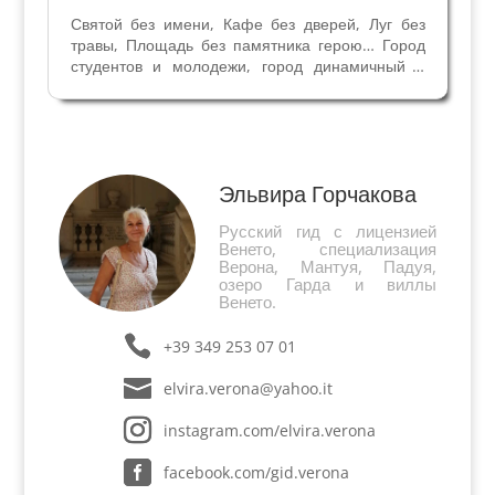
Святой без имени, Кафе без дверей, Луг без
травы, Площадь без памятника герою… Город
студентов и молодежи, город динамичный и
веселый, город с особой энергетикой, город
свободолюбивый и ученый, самый старый город
северной Италии... Удивительная Падуя,
основание...
Эльвира Горчакова
Русский гид с лицензией
Венето, специализация
Верона, Мантуя, Падуя,
озеро Гарда и виллы
Венето.
+39 349 253 07 01
elvira.verona@yahoo.it
instagram.com/elvira.verona
facebook.com/gid.verona