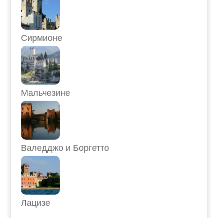
Сирмионе
Мальчезине
Валедджо и Боргетто
Лацизе