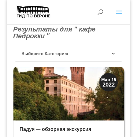
Результаты для " кафе
Педрокки "
Мантуя и Падуя
Мар 15
2022
Экскурсии
Падуя — обзорная экскурсия