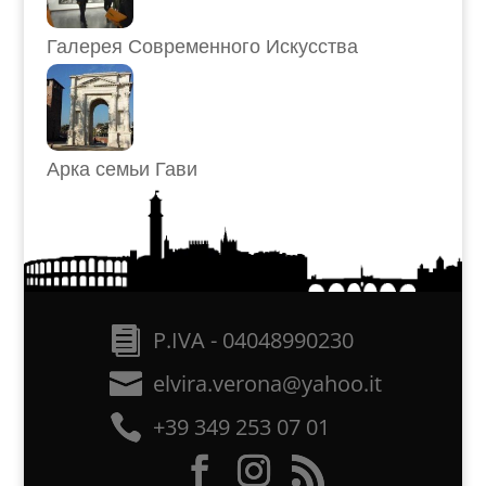
Галерея Современного Искусства
Арка семьи Гави
P.IVA - 04048990230
elvira.verona@yahoo.it
+39 349 253 07 01