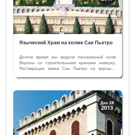
Римская Верона
Языческий Храм на холме Сан Пьетро
Долгое время мы видели панорамный холм
Вероны со строительными кранами наверху.
Реставрация замка Сан Пьетро на вершине
холма длилась дольше, чем это было
объявлено. Как всегда опоздания произошли
из-за находок археологов. Сначала рядом с
крепостью обнаружили огромную...
Архитектура
Дек 28
2013
Искусство