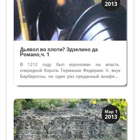
2013
Средневековая
Дьявол во плоти? Эдзелино да
Романо,ч. 1
В 1212 году был коронован на власть
очередной Король Германии Федерико II, внук
Барбароссы, не один раз преданный анафеме
за свою политику независимости от Папства и
ставший главой гибеллинов Италии. (Гибеллины
–сторонники Императорской власти, в
противовес им...
Археология
Мар 1
2013
История