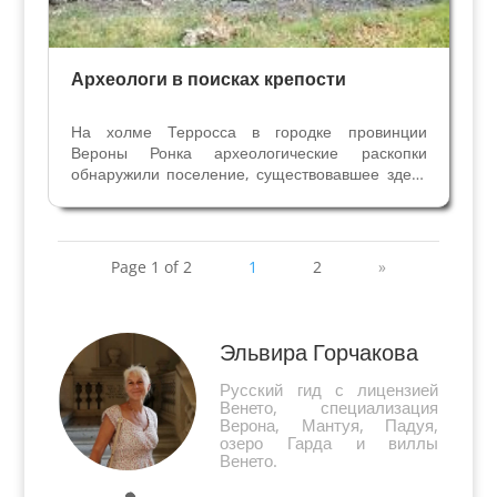
Археологи в поисках крепости
На холме Терросса в городке провинции
Вероны Ронка археологические раскопки
обнаружили поселение, существовавшее здесь
до тысячного года. В IX веке ещё до постройки
крепости на этом месте была деревня. От
древней крепости теперь видимых построек и
стен уже не...
Page 1 of 2
1
2
»
Эльвира Горчакова
Русский гид с лицензией
Венето, специализация
Верона, Мантуя, Падуя,
озеро Гарда и виллы
Венето.