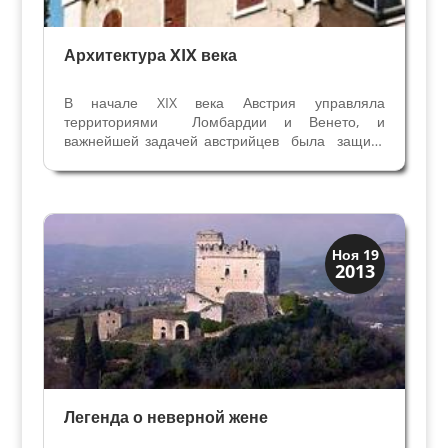
Архитектура XIX века
В начале XIX века Австрия управляла
территориями Ломбардии и Венето, и
важнейшей задачей австрийцев была защита
территорий по рекам Минчио и Адидже.
Генерал Франц фон Шолль в сотрудничестве с
генералом Радецким и эрцгерцогом Джованни
разработал план надёжной...
Праздники и легенды
Ноя 19
2013
Традиции
Легенда о неверной жене