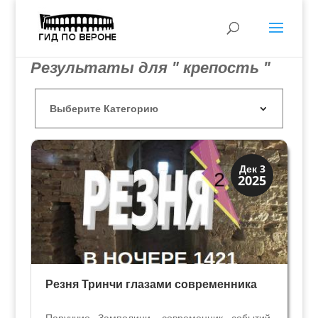
Результаты для " крепость "
Династии
Дек 3
2025
Заговоры и войны
Резня Тринчи глазами современника
Паруччио Замполини, современник событий,