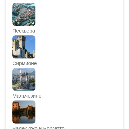
Пескьера
Сирмионе
Мальчезине
Валедджо и Боргетто