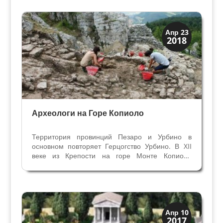
Вероной и завоёванными территориями, и
проявил себя также...
Археология
Апр 23
2018
История
Археологи на Горе Копиоло
Территория провинций Пезаро и Урбино в
основном повторяет Герцогство Урбино. В XII
веке из Крепости на горе Монте Копиоло
начались завоевания графов Монтефельтро. С
2006 года Университет Урбино (основанный в
1506 году Синьорами Монтефельтре) начал
изучать крепость...
Верона
Апр 10
2017