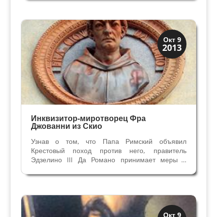
было построено множество, феодалы
возводили повсюду неприступные укрепления
для защиты от нашествий...
Верона
Окт 9
2013
Средневековая
Инквизитор-миротворец Фра
Джованни из Скио
Узнав о том, что Папа Римский объявил
Крестовый поход против него, правитель
Эдзелино III Да Романо принимает меры –
заключает в тюрьму главного гвельфа
Вероны Риццардо ди Санбонифаччо и сжигает
его дома. Ужасна реакция гвельфов, даже
монах Антонио из Лиссабона...
Верона
Окт 9