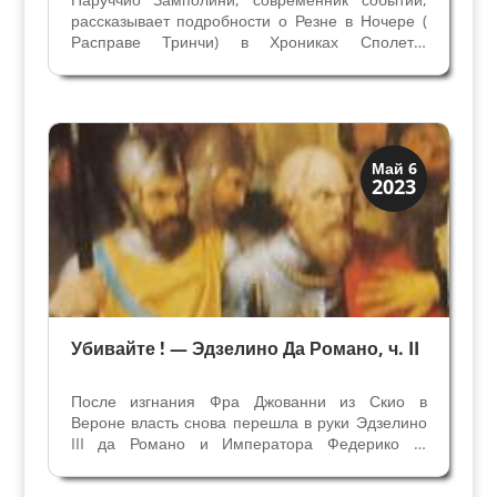
рассказывает подробности о Резне в Ночере (
Расправе Тринчи) в Хрониках Сполето.
Продолжение статьи Резня Тринчи - кровавое
преступление. В то время когда Синьором
Фолиньо был Коррадо 2 Тринчи (1377-1386гг)
на вилле на горе...
Верона
Май 6
2023
Средневековая
Убивайте ! — Эдзелино Да Романо, ч. II
После изгнания Фра Джованни из Скио в
Вероне власть снова перешла в руки Эдзелино
III да Романо и Императора Федерико II,
которым удалось победить ломбардцев. В
течении следующих 23 лет Эдзелино III правил