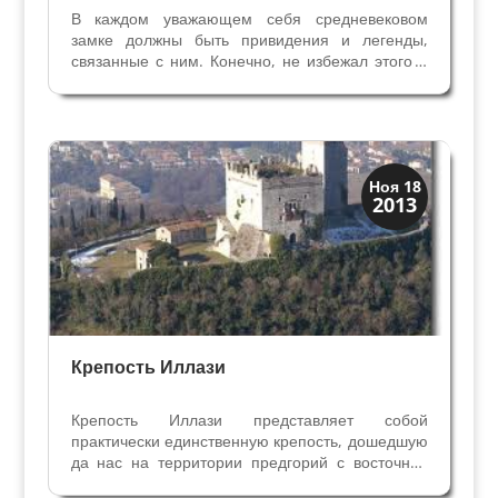
В каждом уважающем себя средневековом
замке должны быть привидения и легенды,
связанные с ним. Конечно, не избежал этого и
замок Иллази.Основанием одной из легенд
послужила загадочная история исчезновения
молодой жены графа Джироламо II Помпей.
Главное действующее...
Верона
Ноя 18
2013
Средневековая
Крепость Иллази
Крепость Иллази представляет собой
практически единственную крепость, дошедшую
да нас на территории предгорий с восточной
стороны Вероны. Начиная с Х века крепостей