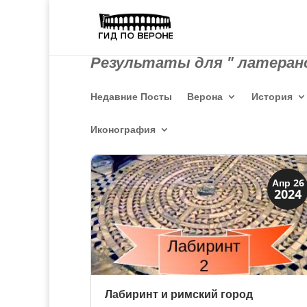
Результаты для " латеран
Недавние Посты
Верона
История
Иконография
Древний Рим
Апр 26
2024
История
Лабиринт и римский город