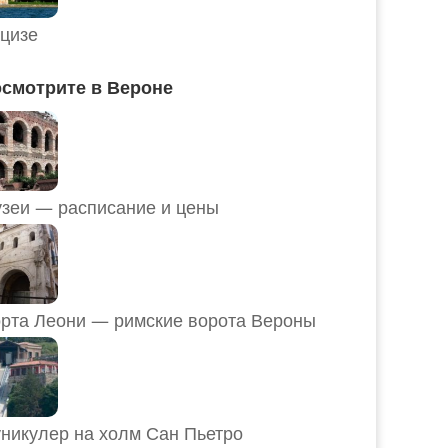
цизе
смотрите в Вероне
Музеи — расписание и цены
рта Леони — римские ворота Вероны
никулер на холм Сан Пьетро