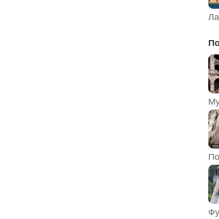
Ла
По
По
Фу