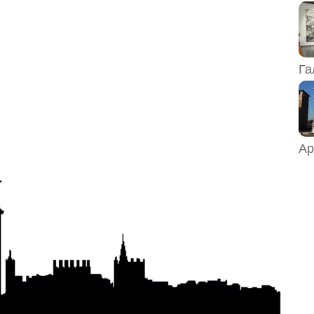
Га
Ар