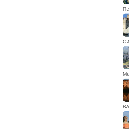
Пе
Си
Ма
Ва