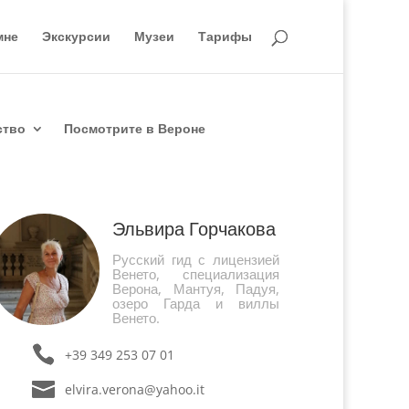
мне
Экскурсии
Музеи
Тарифы
ство
Посмотрите в Вероне
Эльвира Горчакова
Русский гид с лицензией
Венето, специализация
Верона, Мантуя, Падуя,
озеро Гарда и виллы
Венето.
+39 349 253 07 01
elvira.verona@yahoo.it