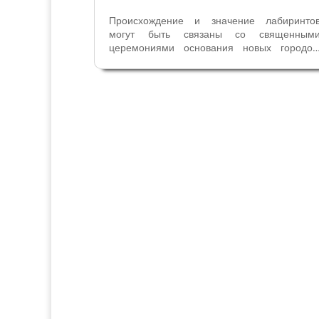
Происхождение и значение лабиринто
могут быть связаны со священным
церемониями основания новых городов
которые римляне унаследовали от этрусков
В качестве “изобретателя” римски
лабиринтов рассматривается имя Луци
Корнелия Силлы. Между I веком до н. э. и 
н. э....