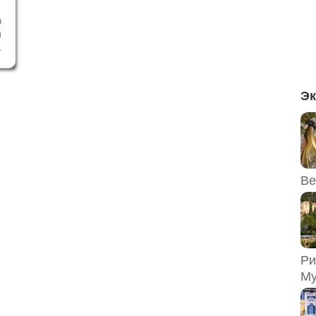
в
и
,
.
х
я
Эк
V
Ве
Ри
Му