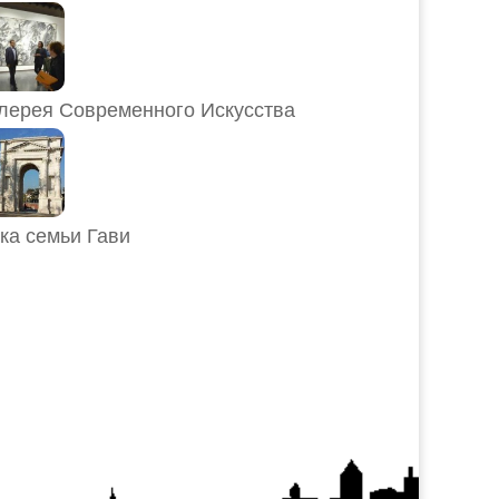
лерея Современного Искусства
ка семьи Гави