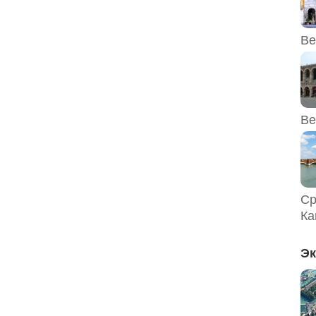
Ве
Ве
Ср
Ка
Эк