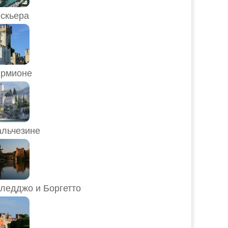
скьера
рмионе
льчезине
ледджо и Боргетто