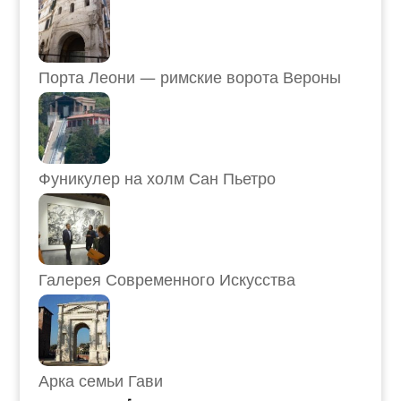
Порта Леони — римские ворота Вероны
Фуникулер на холм Сан Пьетро
Галерея Современного Искусства
Арка семьи Гави