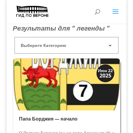
Результаты для " легенды "
Династии
Июн 22
2025
Папская область
Папа Борджия — начало
О Родриго Борджия (он же папа Александр VI) и