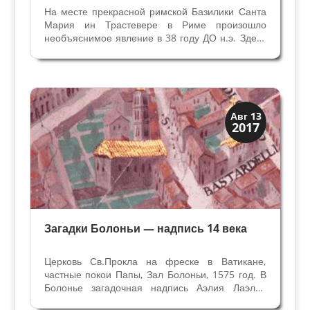
На месте прекрасной римской Базилики Санта
Мария ин Трастевере в Риме произошло
необъяснимое явление в 38 году ДО н.э. Здесь
был дом с трактиром - приют для ветеранов
войны и заслуженных солдат, который
назывался Таберна Меритория. Три разных
источника сообщают нам о...
Загадки прошлого
Авг 13
2017
История
Загадки Болоньи — надпись 14 века
Церковь Св.Прокла на фреске в Ватикане,
частные покои Папы, Зал Болоньи, 1575 год. В
Болонье загадочная надпись Аэлия Лаэлия
(Читайте статью Тайны камня в Болонье) не