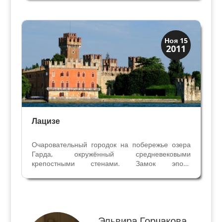
является единственной загадкой, оставленной
нам. На старинной Церкви Св.Прокла тоже есть
послание,...
озеро Гарда
Ноя 15
2011
Экскурсии
Лацизе
Очаровательный городок на побережье озера
Гарда, окружённый средневековыми
крепостными стенами. Замок эпохи
Скалиджеров с двойным рядом стен и
неприступными башнями возвышается над
озером. Название город получил от слова
LACUS – озеро и был важным центром уже в...
Эльвира Горчакова