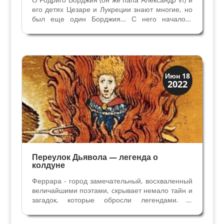
его детях Цезаре и Лукреции знают многие, но
был еще один Борджия… С него началось
восхождение семьи, с его прибытием в Италию
связано состояние семьи и первый папский
престол для Борджия. Речь идет о Папе
Римском Каллисто...
Праздники и легенды
Июн 18
2022
Традиции
Переулок Дьявола — легенда о
колдуне
Феррара - город замечательный, восхваленный
величайшими поэтами, скрывает немало тайн и
загадок, которые обросли легендами. В
Ферраре и в окрестностях много мест,
связанных с необьяснимыми и загадочными