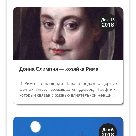
явлениями, с мистикой, с нечистой силой и
эксцентричными...
Династии
Дек 15
2018
Папская область
Донна Олимпия — хозяйка Рима
В Риме на площади Навона рядом с церкью
Святой Аньзе возвышается дворец Памфили,
который связан с жизнью влиятельной женщины
Олимпии Майдалькини (1592 - 1657). Дворец
построен в 1630 году на месте домов
могущественной семьи Памфили, и Папа
Иннокентий Х (Джованни...
Династии
Дек 6
2018