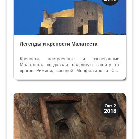
Папская область
Легенды и крепости Малатеста
Крепости, построенные и завоеванные
Малатеста, создавали надежную защиту от
врагов Римини, соседей Монфельтро и Сан
Марино. Многие крепости с господскими
резиденциями становились любимыми местами
для охоты и приема гостей, например
Монтефиоре. Крепость Градара была...
Праздники и легенды
Окт 2
2018
Традиции