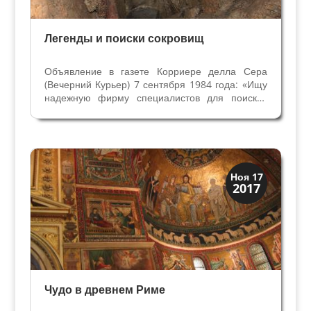
Легенды и поиски сокровищ
Объявление в газете Корриере делла Сера
(Вечерний Курьер) 7 сентября 1984 года: «Ищу
надежную фирму специалистов для поисков
испанского сокровища. Гарантирую
максимальную серьезность и большую
вероятность успеха» До сих пор клад не
найден, но многие уверены, что в XIX...
Праздники и легенды
Ноя 17
2017
Традиции
Чудо в древнем Риме