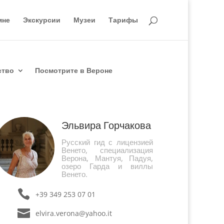
мне
Экскурсии
Музеи
Тарифы
ство
Посмотрите в Вероне
Эльвира Горчакова
Русский гид с лицензией
Венето, специализация
Верона, Мантуя, Падуя,
озеро Гарда и виллы
Венето.
+39 349 253 07 01
elvira.verona@yahoo.it