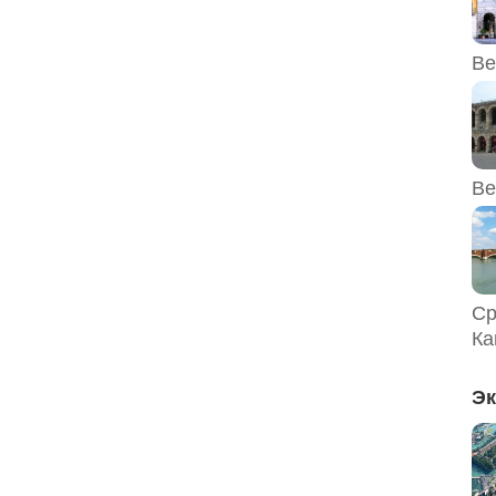
Ве
Ве
Ср
Ка
Эк