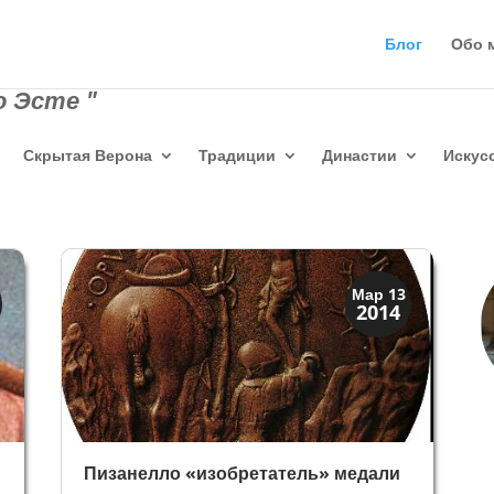
Блог
Обо 
 Эсте "
Скрытая Верона
Традиции
Династии
Искус
История
Мар 13
2014
Клады и медали
Пизанелло «изобретатель» медали