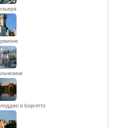
скьера
рмионе
льчезине
ледджо и Боргетто