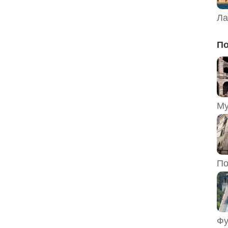
Ла
По
По
Фу