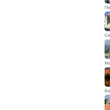
Пе
Си
Ма
Ва