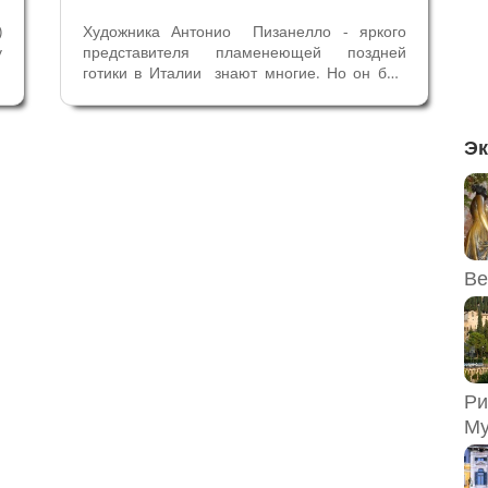
)
Художника Антонио Пизанелло - яркого
у
представителя пламенеющей поздней
х
готики в Италии знают многие. Но он был
.
не только художником, но и великолепным
у
рисовальщиком и "изобретателем"
е
медалей. Начинаем разговор о творчестве
Эк
Пизанелло, который с пяти лет жил в
Вероне,...
Ве
Ри
Му