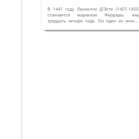
В 1441 году Лионелло Д'Эсте (1407-1450
становится маркизом Феррары, ем
тридцать четыре года. Он один из многи
незаконных детей Маркиза Николо III Эсте
Их было так много, что сложили поговорк
"и на этом, и на том берегах реки По – вс
дети Николо”. Отец...