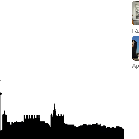
Га
Ар