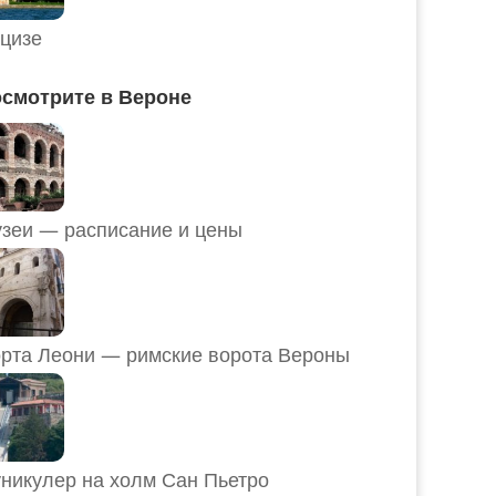
цизе
смотрите в Вероне
Музеи — расписание и цены
рта Леони — римские ворота Вероны
никулер на холм Сан Пьетро