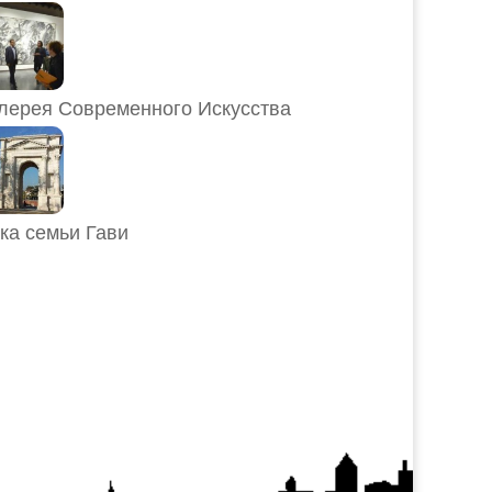
лерея Современного Искусства
ка семьи Гави