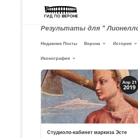
Результаты для " Лионелло
Недавние Посты
Верона
История
Иконография
Династии
Апр 21
2019
Искусство
Студиоло-кабинет маркиза Эсте