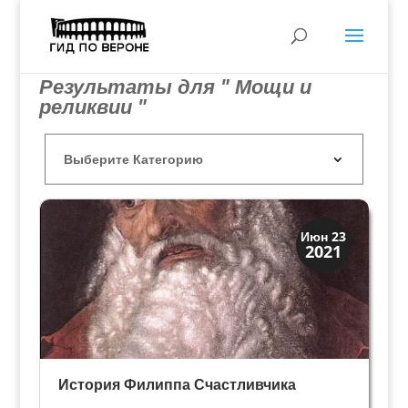
Результаты для " Мощи и
реликвии "
Верона
Июн 23
2021
Веронцы
История Филиппа Счастливчика