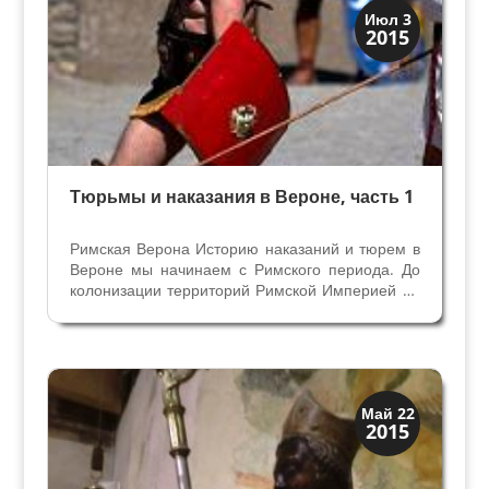
Верона
Июл 3
2015
Римская Верона
Тюрьмы и наказания в Вероне, часть 1
Римская Верона Историю наказаний и тюрем в
Вероне мы начинаем с Римского периода. До
колонизации территорий Римской Империей на
месте Вероны жили племена галлов —
ченоманов и венетов, но об их системе
наказаний за преступления мы не знаем.
Скорее всего, как и...
Святые и реликвии
Май 22
2015
Традиции