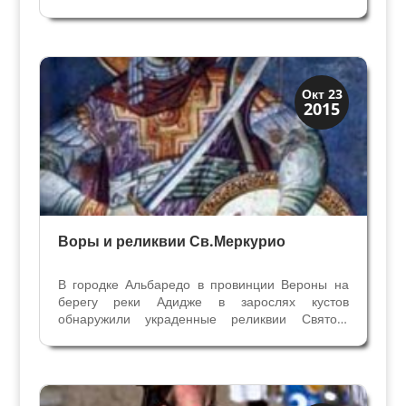
Императора Константина. Согласно Золотой
легенде Якопо Ди Вораджине XIII века Елене
принадлежит заслуга обнаружения Истинного
Креста и других...
Святые и реликвии
Окт 23
2015
Традиции
Воры и реликвии Св.Меркурио
В городке Альбаредо в провинции Вероны на
берегу реки Адидже в зарослях кустов
обнаружили украденные реликвии Святого
Меркурия Мученика. Инспектор управления по
охране Вероны рано утром обходил по
периметру огороженную строительную
площадку, где велись работы по...