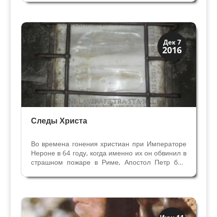
выдаваемых за священные реликвии. Читайте
статью Из какого дерева был сделан
Животворящий Крест? Святыми...
Святые и реликвии
Дек 7
2016
Традиции
Следы Христа
Во времена гонения христиан при Императоре
Нероне в 64 году, когда именно их он обвинил в
страшном пожаре в Риме, Апостол Петр был
арестован и содержался под стражей в тюрьме
Мамертино (около Кампидолия). Его
тюремщики Процессо и Мартириано
обратились в христианство и...
Святые и реликвии