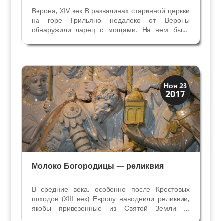
Верона, XIV век В развалинах старинной церкви
на горе Грильяно недалеко от Вероны
обнаружили ларец с мощами. На нем было
указано, что это мощи Апостола Иакова (Иаков
старший или Иаков Заведеев – старший брат
Иоанна Богослова). Подробнее об этом
событии читайте в...
Святые и реликвии
Ноя 28
2017
Традиции
Молоко Богородицы — реликвия
В средние века, особенно после Крестовых
походов (XIII век) Европу наводнили реликвии,
якобы привезенные из Святой Земли, и
множество неожиданных предметов,