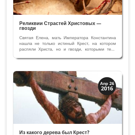
Реликвии Страстей Христовых —
гвозди
Святая Елена, мать Императора Константина
нашла не только истиный Крест, на котором
распяли Христа, но и гвозди, которыми тело
прибивали на Крест. Сведения о количестве
найденных гвоздей противоречивы — три или
четыре. Три гвоздя использовали — два для
запястий и один...
Святые и реликвии
Апр 26
2016
Традиции
Из какого дерева был Крест?