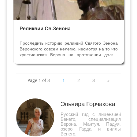
Реликвии Св.Зенона
Проследить историю реликвий Святого Зенона
Веронского совсем нелегко, несмотря на то что
христианская Верона на протяжении долгих
веков поклонялась им. Восьмой Епископ
Вероны Зенон (362 — 380?) провозглашён
Святым и с незапамятных времён является
патроном Вероны, его...
Page 1 of 3
1
2
3
»
Эльвира Горчакова
Русский гид с лицензией
Венето, специализация
Верона, Мантуя, Падуя,
озеро Гарда и виллы
Венето.