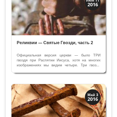
Июн 11
2016
Традиции
Реликвии — Святые Гвозди, часть 2
Официальная версия церкви — было ТРИ
гвоздя при Распятии Иисуса, хотя на многих
изображениях мы видим четыре. Три гвоздя
использовали — два для запястий и один для
соединенных ног — это более современная
точка зрения. Только с XIII века стали
изображать ноги, пробитые...
Святые и реликвии
Май 3
2016
Традиции