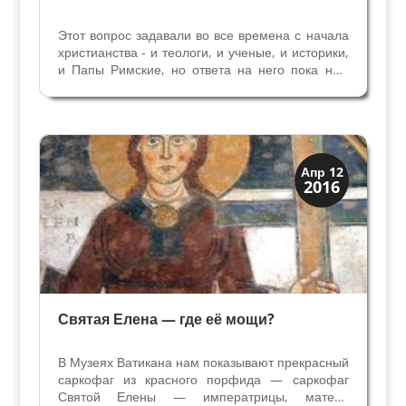
Этот вопрос задавали во все времена с начала
христианства - и теологи, и ученые, и историки,
и Папы Римские, но ответа на него пока нет.
Большое количество деревянных фрагментов
— Реликвий Креста известно в мире. Все они
разного цвета, из разных пород древесины, а...
Святые и реликвии
Апр 12
2016
Традиции
Святая Елена — где её мощи?
В Музеях Ватикана нам показывают прекрасный
саркофаг из красного порфида — саркофаг
Святой Елены — императрицы, матери