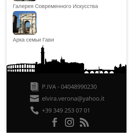
Галерея Современного Искусства
Арка семьи Гави
P.IVA - 04048990230
elvira.verona@yahoo.it
+39 349 253 07 01