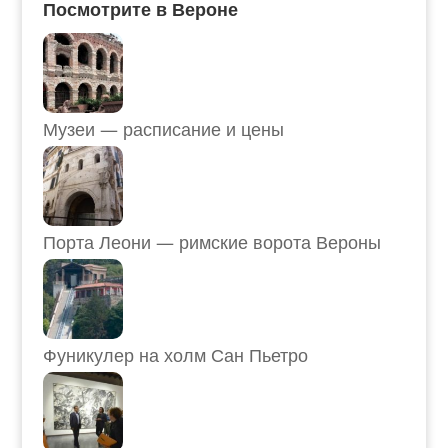
Посмотрите в Вероне
Музеи — расписание и цены
Порта Леони — римские ворота Вероны
Фуникулер на холм Сан Пьетро