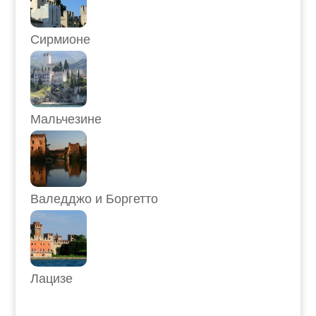
Сирмионе
Мальчезине
Валедджо и Боргетто
Лацизе