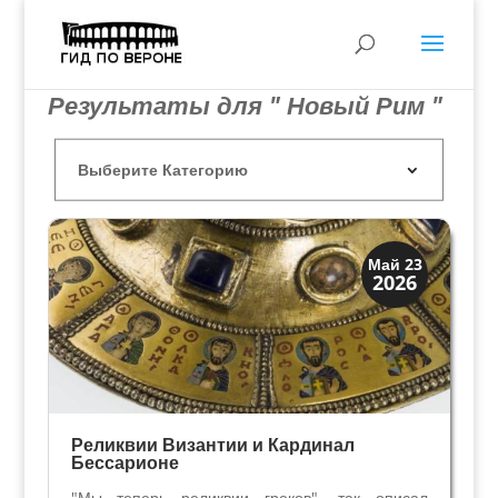
Результаты для " Новый Рим "
Святые и реликвии
Май 23
2026
Традиции
Реликвии Византии и Кардинал
Бессарионе
"Мы теперь реликвии греков"- так описал