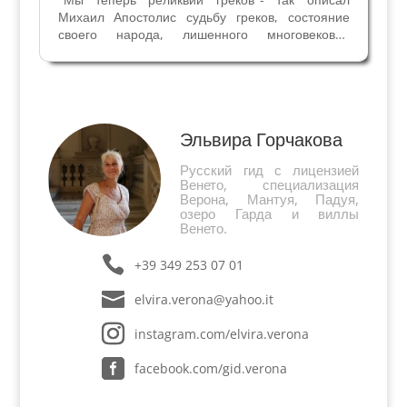
Михаил Апостолис судьбу греков, состояние
своего народа, лишенного многовековой
империи и ее культурного превосходства. Слова
греческого теолога и гуманиста Апостолиса
(ок1422-1480) написаны незадолго до падения
Константинополя...
Эльвира Горчакова
Русский гид с лицензией
Венето, специализация
Верона, Мантуя, Падуя,
озеро Гарда и виллы
Венето.
+39 349 253 07 01
elvira.verona@yahoo.it
instagram.com/elvira.verona
facebook.com/gid.verona