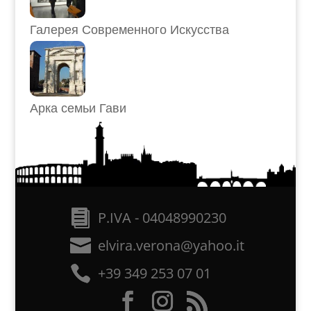
Галерея Современного Искусства
Арка семьи Гави
P.IVA - 04048990230
elvira.verona@yahoo.it
+39 349 253 07 01