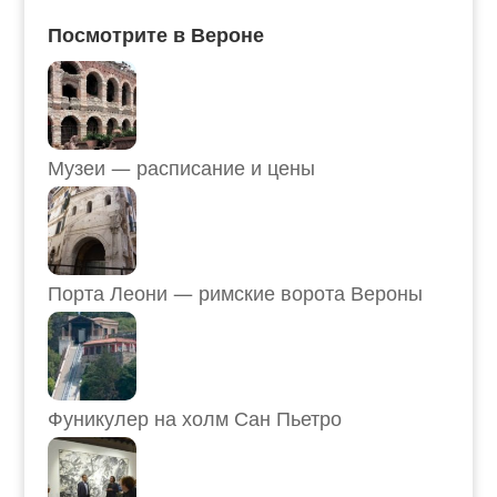
Посмотрите в Вероне
Музеи — расписание и цены
Порта Леони — римские ворота Вероны
Фуникулер на холм Сан Пьетро