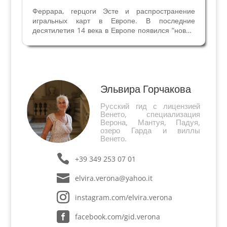
Феррара, герцоги Эсте и распространение
игральных карт в Европе. В последние
десятилетия 14 века в Европе появился “новый
призрак”, который обеспокоил строгих
ревнителей общественной морали. Речь идет
об игральных картах, прибывших с Востока. В
Европе началась мания...
Эльвира Горчакова
Русский гид с лицензией
Венето, специализация
Верона, Мантуя, Падуя,
озеро Гарда и виллы
Венето.
+39 349 253 07 01
elvira.verona@yahoo.it
instagram.com/elvira.verona
facebook.com/gid.verona