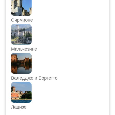
Сирмионе
Мальчезине
Валедджо и Боргетто
Лацизе