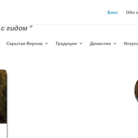
Блог
Обо 
с гидом "
Скрытая Верона
Традиции
Династии
Искус