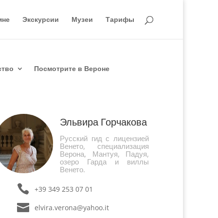
мне
Экскурсии
Музеи
Тарифы
ство
Посмотрите в Вероне
Эльвира Горчакова
Русский гид с лицензией
Венето, специализация
Верона, Мантуя, Падуя,
озеро Гарда и виллы
Венето.
+39 349 253 07 01
elvira.verona@yahoo.it