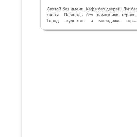
Святой без имени, Кафе без дверей, Луг бе
травы, Площадь без памятника герою
Город студентов и молодежи, горо
динамичный и веселый, город с особо
энергетикой, город свободолюбивый 
ученый, самый старый город северно
Италии... Удивительная Падуя, основание...