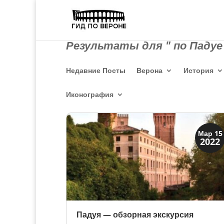
Результаты для " по Падуе 
Недавние Посты
Верона
История
Иконография
Мантуя и Падуя
Мар 15
2022
Экскурсии
Падуя — обзорная экскурсия