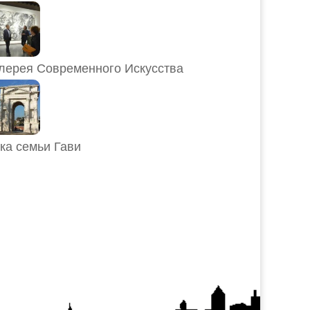
лерея Современного Искусства
ка семьи Гави