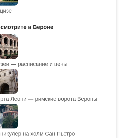
цизе
смотрите в Вероне
Музеи — расписание и цены
рта Леони — римские ворота Вероны
никулер на холм Сан Пьетро