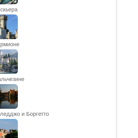
скьера
рмионе
льчезине
ледджо и Боргетто