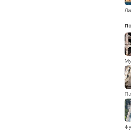
Ла
По
По
Фу