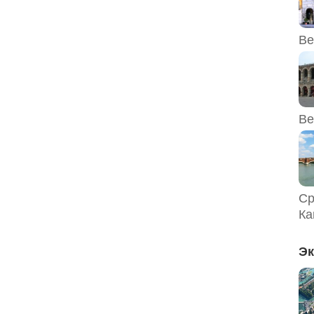
Ве
Ве
Ср
Ка
Эк