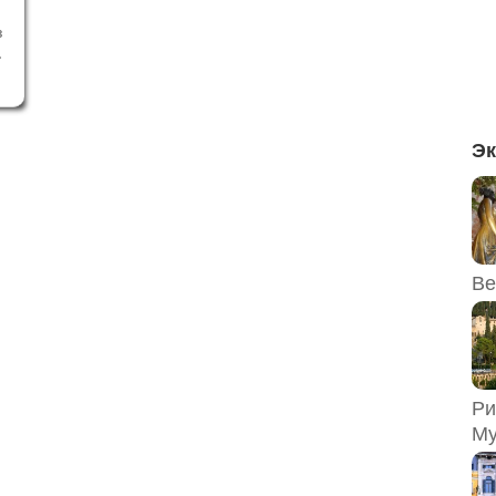
з
…
д
й
и
й
Эк
Ве
Ри
Му