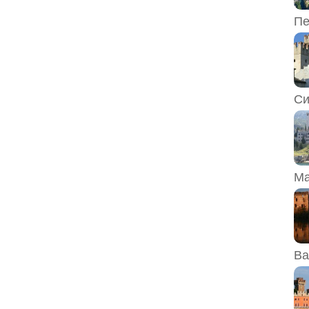
Пе
Си
Ма
Ва