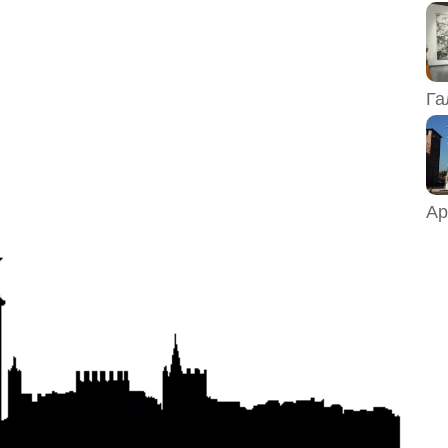
Га
Ар