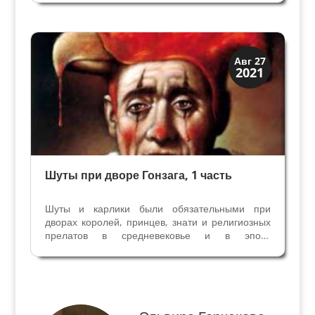
придворным цветам двора правителя.
Подобные наряды мы видим на миниатюре в
Грамматике принца Сфорца, созданной...
Династии
Авг 27
2021
Мантуя и Феррара
Шуты при дворе Гонзага, 1 часть
Шуты и карлики были обязательными при
дворах королей, принцев, знати и религиозных
прелатов в средневековье и в эпоху
Возрождения. Они веселили придворных
шутками, иногда фривольного содержания и
сами чаще всего были обьектами шуток и
розыгрышей, зачастую жестоких и...