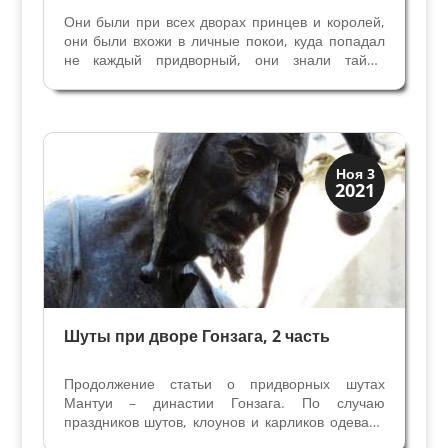
Они были при всех дворах принцев и королей,
они были вхожи в личные покои, куда попадал
не каждый придворный, они знали тайны
хозяина. Они - неотьемлимая часть эпохи
Возрождения, мы видим их на
аристократических портретах – речь идет о
карликах. Каждый уважающий себя...
Династии
Ноя 3
2021
Мантуя и Феррара
Шуты при дворе Гонзага, 2 часть
Продолжение статьи о придворных шутах
Мантуи – династии Гонзага. По случаю
праздников шутов, клоунов и карликов одевали
в наряды, которые соответствовали