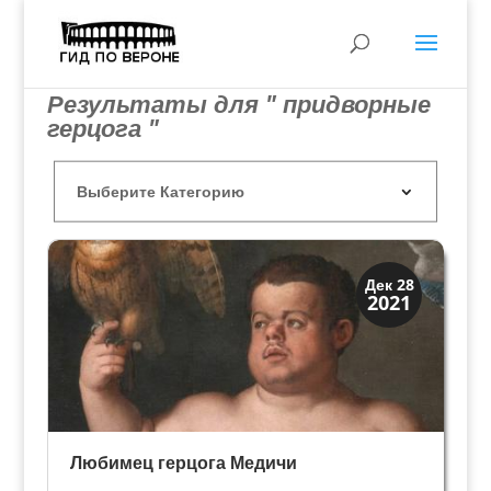
Результаты для " придворные
герцога "
Династии
Дек 28
2021
Медичи Флоренция
Любимец герцога Медичи