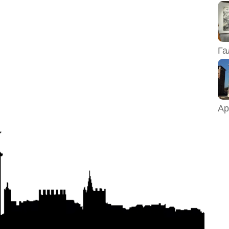
Га
Ар