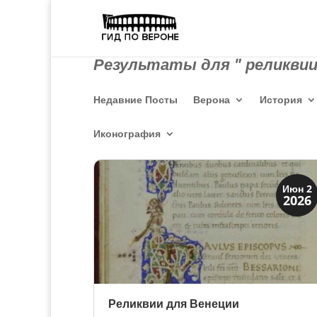
Результаты для " реликвии
Недавние Посты
Верона
История
Иконография
Святые и реликвии
Июн 2
2026
Традиции
Реликвии для Венеции