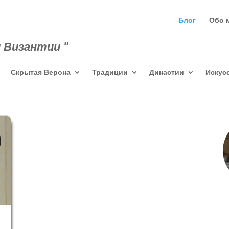
Блог
Обо 
 Византии "
Скрытая Верона
Традиции
Династии
Искус