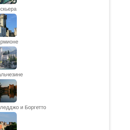
скьера
рмионе
льчезине
ледджо и Боргетто