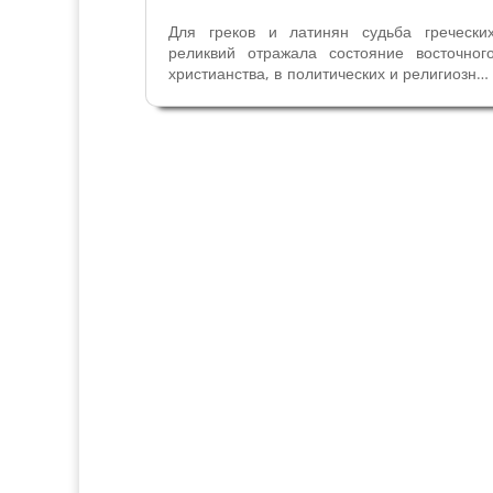
Для греков и латинян судьба гречески
реликвий отражала состояние восточног
христианства, в политических и религиозны
кругах описание их уничтожения неверным
было частью пропаганды крестового похода
Переезд Василия Бессарионе и
византийского мира в Италию после...