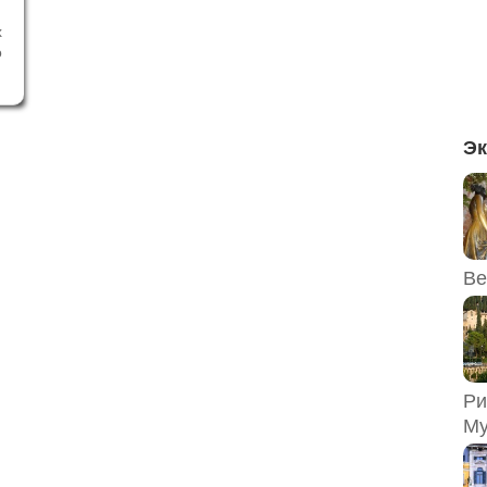
х
о
х
и
.
з
Эк
Ве
Ри
Му