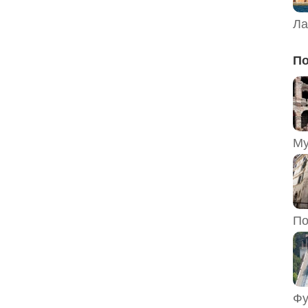
Ла
По
По
Фу