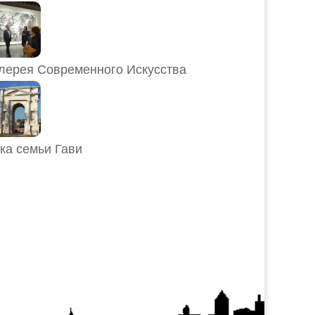
лерея Современного Искусства
ка семьи Гави