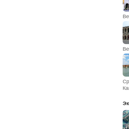
Ве
Ве
Ср
Ка
Эк