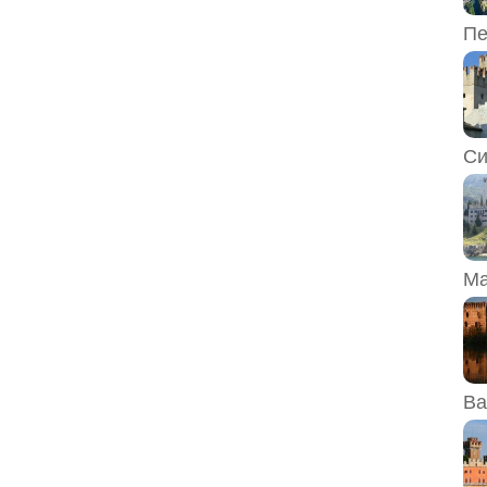
Пе
Си
Ма
Ва