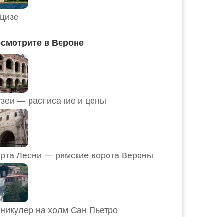
цизе
смотрите в Вероне
Музеи — расписание и цены
рта Леони — римские ворота Вероны
никулер на холм Сан Пьетро