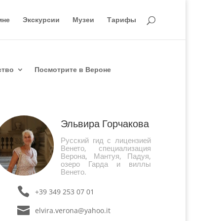
мне
Экскурсии
Музеи
Тарифы
ство
Посмотрите в Вероне
Эльвира Горчакова
Русский гид с лицензией
Венето, специализация
Верона, Мантуя, Падуя,
озеро Гарда и виллы
Венето.
+39 349 253 07 01
elvira.verona@yahoo.it