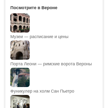
Посмотрите в Вероне
Музеи — расписание и цены
Порта Леони — римские ворота Вероны
Фуникулер на холм Сан Пьетро