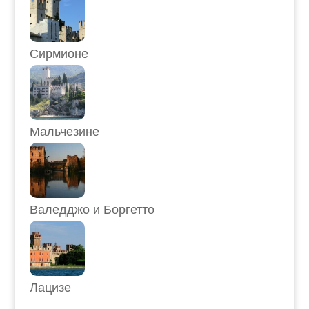
Сирмионе
Мальчезине
Валедджо и Боргетто
Лацизе