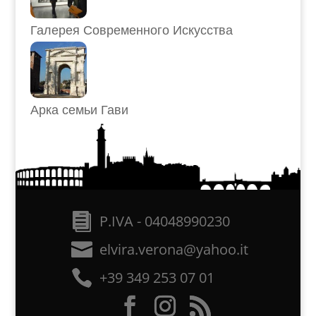
Галерея Современного Искусства
Арка семьи Гави
P.IVA - 04048990230
elvira.verona@yahoo.it
+39 349 253 07 01