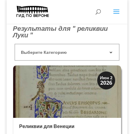
Результаты для " реликвии
Луки "
Святые и реликвии
Июн 2
2026
Традиции
Реликвии для Венеции