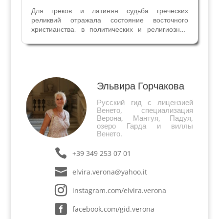
Для греков и латинян судьба греческих
реликвий отражала состояние восточного
христианства, в политических и религиозных
кругах описание их уничтожения неверными
было частью пропаганды крестового похода.
Переезд Василия Бессарионе из византийского
мира в Италию после...
Эльвира Горчакова
Русский гид с лицензией
Венето, специализация
Верона, Мантуя, Падуя,
озеро Гарда и виллы
Венето.
+39 349 253 07 01
elvira.verona@yahoo.it
instagram.com/elvira.verona
facebook.com/gid.verona