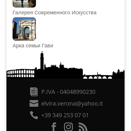
Галерея Современного Искусства
Арка семьи Гави
P.IVA - 04048990230
elvira.verona@yahoo.it
+39 349 253 07 01