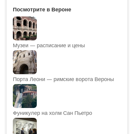
Посмотрите в Вероне
Музеи — расписание и цены
Порта Леони — римские ворота Вероны
Фуникулер на холм Сан Пьетро