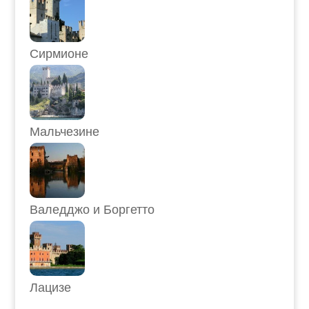
Сирмионе
Мальчезине
Валедджо и Боргетто
Лацизе