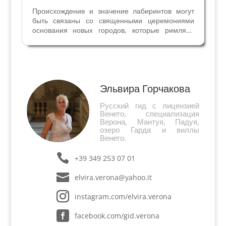
Происхождение и значение лабиринтов могут
быть связаны со священными церемониями
основания новых городов, которые римляне
унаследовали от этрусков. В качестве
“изобретателя” римских лабиринтов
рассматривается имя Луция Корнелия Силлы.
Между I веком до н. э. и V н. э....
Эльвира Горчакова
Русский гид с лицензией
Венето, специализация
Верона, Мантуя, Падуя,
озеро Гарда и виллы
Венето.
+39 349 253 07 01
elvira.verona@yahoo.it
instagram.com/elvira.verona
facebook.com/gid.verona