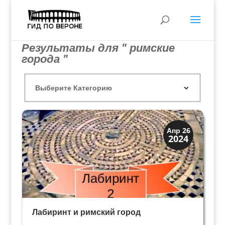
Результаты для " римские
города "
Древний Рим
Апр 26
2024
История
Лабиринт и римский город