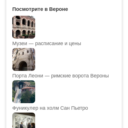
Посмотрите в Вероне
Музеи — расписание и цены
Порта Леони — римские ворота Вероны
Фуникулер на холм Сан Пьетро