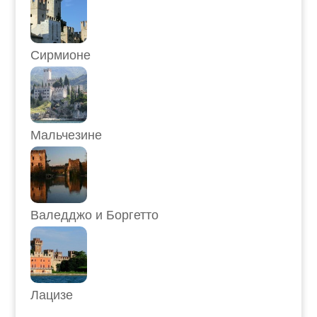
Сирмионе
Мальчезине
Валедджо и Боргетто
Лацизе