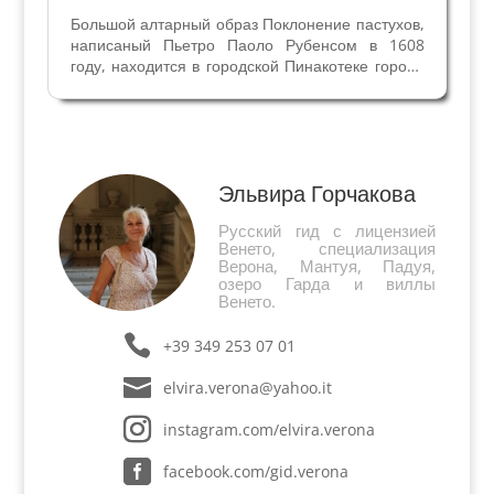
Большой алтарный образ Поклонение пастухов,
написаный Пьетро Паоло Рубенсом в 1608
году, находится в городской Пинакотеке города
Фермо. В 2016 году произведение выставляли в
Милане во Дворце Марино, и оно вызвало
большой интерес. Искусствоведы посвятили
ему немало...
Эльвира Горчакова
Русский гид с лицензией
Венето, специализация
Верона, Мантуя, Падуя,
озеро Гарда и виллы
Венето.
+39 349 253 07 01
elvira.verona@yahoo.it
instagram.com/elvira.verona
facebook.com/gid.verona