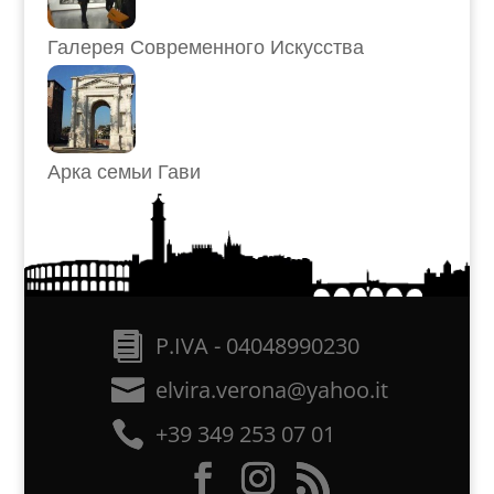
Галерея Современного Искусства
Арка семьи Гави
P.IVA - 04048990230
elvira.verona@yahoo.it
+39 349 253 07 01