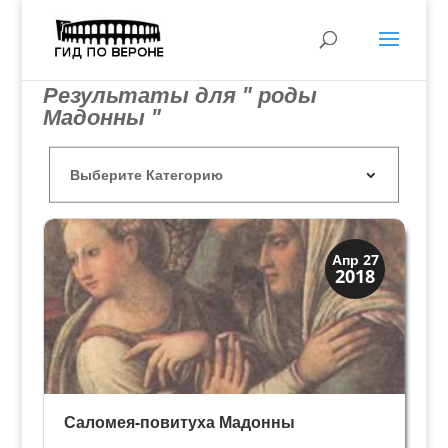
Результаты для " роды
Мадонны "
Иконография
Апр 27
2018
Христос и Мадонна
Саломея-повитуха Мадонны