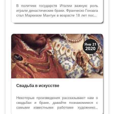
В политике государств Италии важную роль
играли династические браки. Франческо Гонзага
стал Маркизом Мантуи в возрасте 18 лет после
смерти отца, и его обязанностью было решить
судьбу сестер. Отец успел выдать замуж за
французского графа старшую дочь Кьяру в 17
лет, а...
Искусство
Янв 21
2020
Символы
Свадьба в искусстве
Некоторые произведения рассказывают нам о
свадьбах и браке, давайте познакомимся с
самыми известными работами художников.
Супруги Арнольфини, Жан Ван Эйк, 1434,