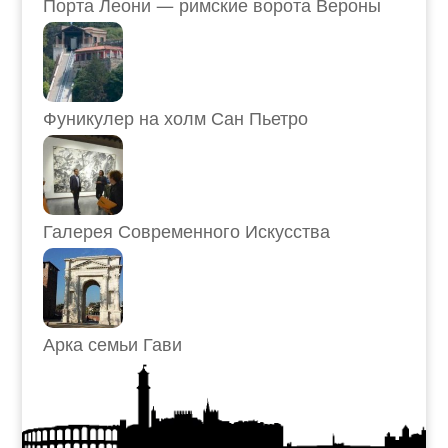
Порта Леони — римские ворота Вероны
Фуникулер на холм Сан Пьетро
Галерея Современного Искусства
Арка семьи Гави