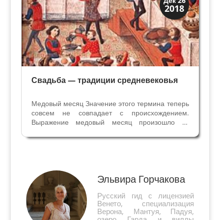
Дек 26
2018
Традиции
Свадьба — традиции средневековья
Медовый месяц Значение этого термина теперь
совсем не совпадает с происхождением.
Выражение медовый месяц произошло от
античного норвежского языка. Мужчина
похищал девушку из соседней деревни и
должен был её прятать, только один друг-
свидетель знал, где спрятали...
Эльвира Горчакова
Русский гид с лицензией
Венето, специализация
Верона, Мантуя, Падуя,
озеро Гарда и виллы