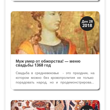
Национальная Галерея Лондона Джованни
Арнольфини - купец из Лукки, жил и работал в
Бруже, на территории...
Вино и кухня
Дек 28
2018
Праздники и легенды
Муж умер от обжорства! — меню
свадьбы 1368 год
Свадьба в средневековье - это праздник, на
котором можно без кровопролития не только
порадовать народ, но и продемонстрировать
уважение к нужным гостям, унизить врагов,
поблагодарить союзников, и все это на
свадебном банкете. Продолжаем разговор о
средневековой...
Праздники и легенды