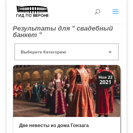
Результаты для " свадебный
банкет "
Династии
Ноя 22
2021
Мантуя и Феррара
Две невесты из дома Гонзага