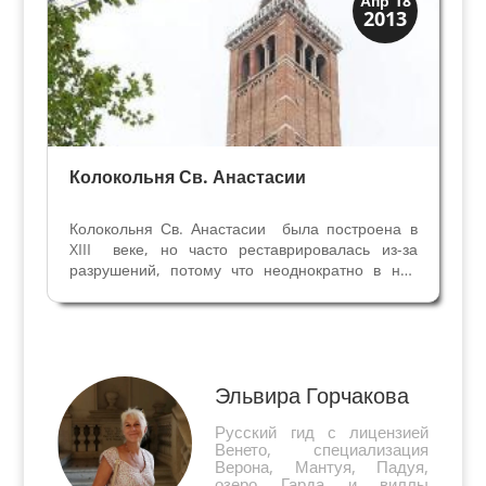
Апр 18
2013
Скрытая Верона
Колокольня Св. Анастасии
Колокольня Св. Анастасии была построена в
XIII веке, но часто реставрировалась из-за
разрушений, потому что неоднократно в неё
попадали молнии. В настоящее время на ней 9
колоколов в тональности До мажор, концерты
колокольного звона проводятся на колокольне
Св....
Эльвира Горчакова
Русский гид с лицензией
Венето, специализация
Верона, Мантуя, Падуя,
озеро Гарда и виллы