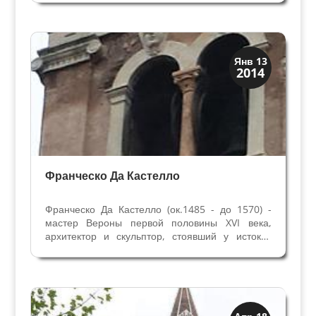
грандиозной архитектурой, скульптурой и
декоративными мраморными украшениями.
Четвёртый алтарь...
Верона
Янв 13
2014
Веронцы
Франческо Да Кастелло
Франческо Да Кастелло (ок.1485 - до 1570) -
мастер Вероны первой половины XVI века,
архитектор и скульптор, стоявший у истоков
архитектуры Эпохи Возрождения в городе. До
1517 года в Вероне продолжалось правление
Императора Массимилиано, и первое
двадцатилетие XVI...
Колокольни