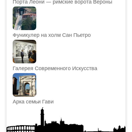
Порта Леони — римские ворота Вероны
Фуникулер на холм Сан Пьетро
Галерея Современного Искусства
Арка семьи Гави