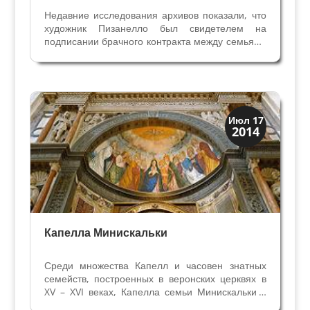
Недавние исследования архивов показали, что
художник Пизанелло был свидетелем на
подписании брачного контракта между семьями
Пеллегрини и Ногарола 1 февраля 1438 года.
Это позволяет думать, что именно в это время
он работал над фресками для семьи
Пеллегрини, и что его...
Скрытая Верона
Июл 17
2014
Церкви
Капелла Минискальки
Среди множества Капелл и часовен знатных
семейств, построенных в веронских церквях в
XV – XVI веках, Капелла семьи Минискальки в
церкви Святой Анастасии выделяется свой