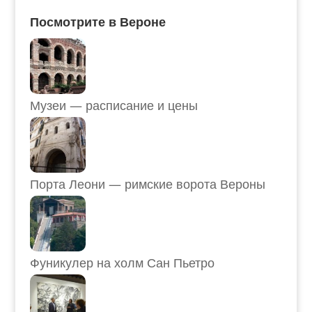
Посмотрите в Вероне
Музеи — расписание и цены
Порта Леони — римские ворота Вероны
Фуникулер на холм Сан Пьетро