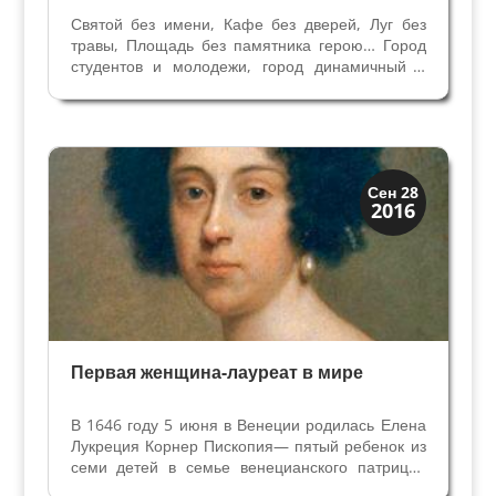
Святой без имени, Кафе без дверей, Луг без
травы, Площадь без памятника герою… Город
студентов и молодежи, город динамичный и
веселый, город с особой энергетикой, город
свободолюбивый и ученый, самый старый город
северной Италии... Удивительная Падуя,
основание...
Династии
Сен 28
2016
Папская область
Первая женщина-лауреат в мире
В 1646 году 5 июня в Венеции родилась Елена
Лукреция Корнер Пископия— пятый ребенок из
семи детей в семье венецианского патриция
Корнер. История её семьи необычна. Родители