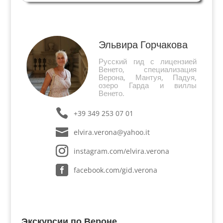
Елены Лукреции Отец Джованни Баттиста -
прокуратор Сан Марко, второй человек после
Дожа в...
Эльвира Горчакова
Русский гид с лицензией
Венето, специализация
Верона, Мантуя, Падуя,
озеро Гарда и виллы
Венето.
+39 349 253 07 01
elvira.verona@yahoo.it
instagram.com/elvira.verona
facebook.com/gid.verona
Экскурсии по Вероне