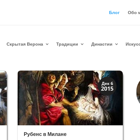
Блог
Обо 
Скрытая Верона
Традиции
Династии
Искус
Искусство
Дек 6
2015
Художники
Рубенс в Милане