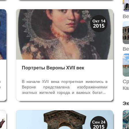
и
знатной семьи Саграмозо неразрывано
я
связана с историей веронских территорий, с
XV века Верона стала частью...
Ве
Верона
Окт 14
2015
Веронцы
Ве
Портреты Вероны XVII век
Ср
ы
В начале XVII века портретная живопись в
в
Вероне представлена изображениями
Ка
о
знатных жителей города и важных богатых
я
персонажей. В Вероне при венецианцах уже
Эк
о
не было правителей с их придворными, и
ю
веронцы присматривались к портретам и
изображениям правителей соседней...
Виллы и дворцы
Сен 24
2015