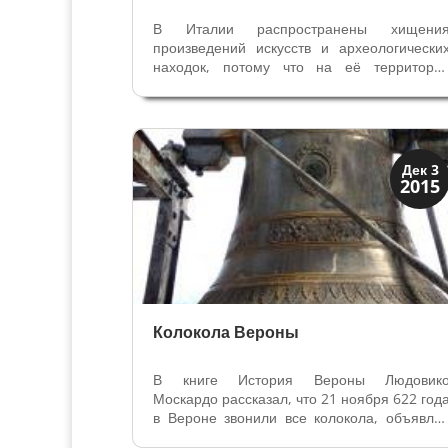
В Италии распространены хищени
произведений искусств и археологически
находок, потому что на её территори
сосредоточено огромное количеств
культурных ценностей – свыше 50
наследия человечества. Здесь 
археологические, и природные, 
произведения искусства. Этому...
Мода и ремесла
Дек 3
2015
Традиции
Колокола Вероны
В книге История Вероны Людовик
Москардо рассказал, что 21 ноября 622 год
в Вероне звонили все колокола, объявля
печальную весть — смерть Епископа Мауро