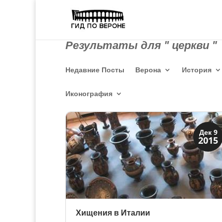
Результаты для " церкви "
Недавние Посты
Верона
История
Иконография
Искусство
Дек 9
2015
Музеи
Хищения в Италии