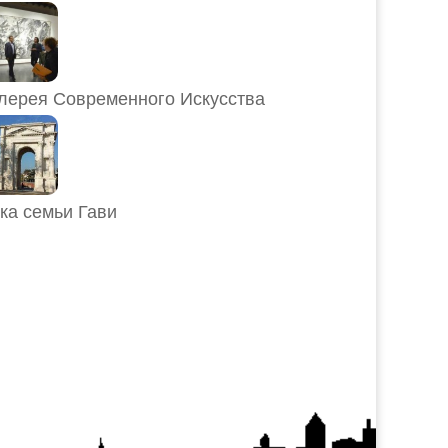
лерея Современного Искусства
ка семьи Гави