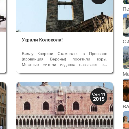
Скрытая Верона
Пе
Украли Колокола!
Си
и
Виллу Кверини Стампалья в Прессане
.
(провинция Вероны) посетили воры.
о
Местные жители издавна называют эту
»
Виллу Замок из-за средневековых зубцов на
Ма
,
господском особняке - главном здании
е
виллы. Внимание воров, на этот раз,
привлекли не произведения искусств на
вилле, а...
Династии
Сен 11
2015
Папская область
Ва