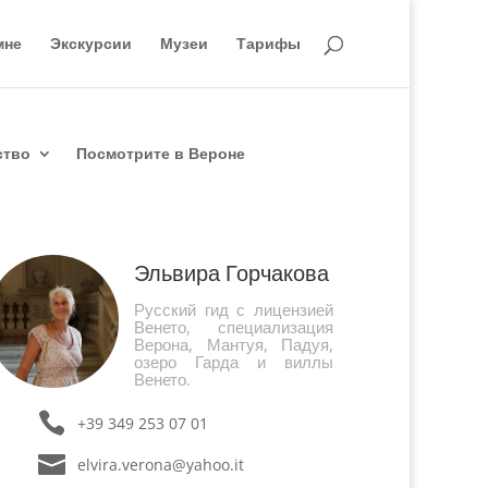
мне
Экскурсии
Музеи
Тарифы
ство
Посмотрите в Вероне
Эльвира Горчакова
Русский гид с лицензией
Венето, специализация
Верона, Мантуя, Падуя,
озеро Гарда и виллы
Венето.
+39 349 253 07 01
elvira.verona@yahoo.it