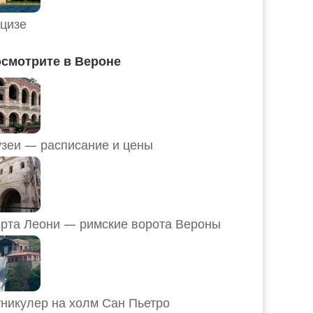
цизе
смотрите в Вероне
Музеи — расписание и цены
рта Леони — римские ворота Вероны
никулер на холм Сан Пьетро