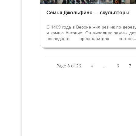
Семья Джольфино — скульпторы
С 1409 года в Вероне жил резчик по дерев
и камню Антонио. Он выполнял заказы дл
последнего представителя знатног
веронского рода Гульельмо Джольфино
пользуется его расположением и доверием
Антонио женился на веронке, фамили
которой не дошла до наших дней, есть...
Page 8 of 26
«
...
6
7