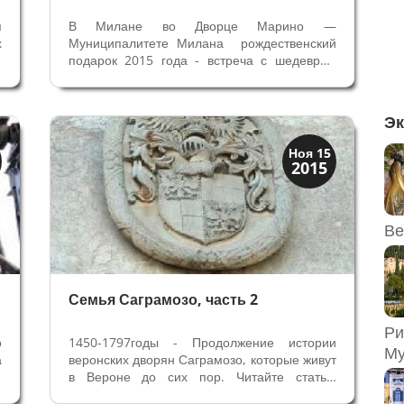
я
В Милане во Дворце Марино —
х
Муниципалитете Милана рождественский
и
подарок 2015 года - встреча с шедевром
о
Питера Рубенса (1577 - 1640) Поклонение
%
пастухов. Такая бесплатная выставка на
и
период новогодник праздников становится
Эк
и
хорошей традицией в Милане. Она
проводится с...
Верона
Ноя 15
2015
Веронцы
Ве
Семья Саграмозо, часть 2
Ри
о
1450-1797годы - Продолжение истории
Му
а
веронских дворян Саграмозо, которые живут
я
в Вероне до сих пор. Читайте статью
,
Феодалы Саграмозо. История веронской