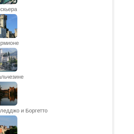
скьера
рмионе
льчезине
ледджо и Боргетто