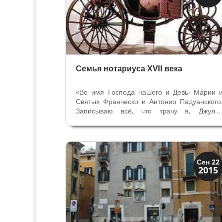
Верона
Семья нотариуса XVII века
«Во имя Господа нашего и Девы Марии 
Святых Франческо и Антонио Падуанского
Записываю всё, что трачу я, Джули
Фолонино, в год 1653 на жизнь и на другое.
Так начинается интереснейший документ
хранящийся в Государственном Архив
Вероны. Речь идёт о личной Книге...
Верона
Сен 22
2015
Веронцы