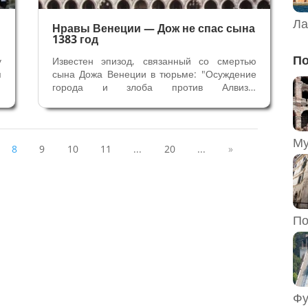
Ла
Нравы Венеции — Дож не спас сына
1383 год
По
у
Известен эпизод, связанный со смертью
я
сына Дожа Венеции в тюрьме: "Осуждение
о
города и злоба против Алвиза,
,
находящегося в тюрьме, привели его к
.
тяжелой болезни. Находясь на грани смерти
я
в тюрьме, прошение о лечении и
временном освобождении принца, сына
8
9
10
11
...
20
...
»
Дожа были...
По
Фу