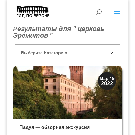
Результаты для " церковь
Эремитов "
Мантуя и Падуя
Мар 15
2022
Экскурсии
Падуя — обзорная экскурсия