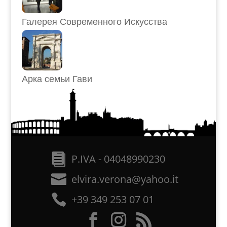
Галерея Современного Искусства
Арка семьи Гави
P.IVA - 04048990230
elvira.verona@yahoo.it
+39 349 253 07 01