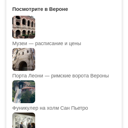
Посмотрите в Вероне
Музеи — расписание и цены
Порта Леони — римские ворота Вероны
Фуникулер на холм Сан Пьетро