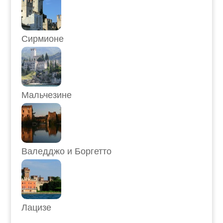
Сирмионе
Мальчезине
Валедджо и Боргетто
Лацизе