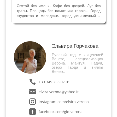
Святой без имени, Кафе без дверей, Луг без
травы, Площадь без памятника герою… Город
студентов и молодежи, город динамичный и
веселый, город с особой энергетикой, город
свободолюбивый и ученый, самый старый город
северной Италии... Удивительная Падуя,
основание...
Эльвира Горчакова
Русский гид с лицензией
Венето, специализация
Верона, Мантуя, Падуя,
озеро Гарда и виллы
Венето.
+39 349 253 07 01
elvira.verona@yahoo.it
instagram.com/elvira.verona
facebook.com/gid.verona