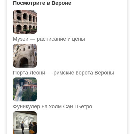
Посмотрите в Вероне
Музеи — расписание и цены
Порта Леони — римские ворота Вероны
Фуникулер на холм Сан Пьетро