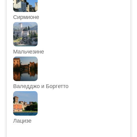
Сирмионе
Мальчезине
Валедджо и Боргетто
Лацизе