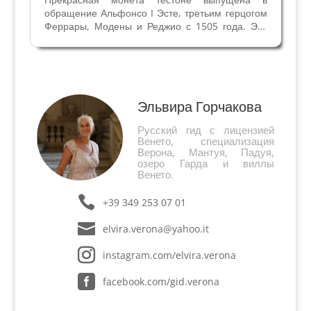
обращение Альфонсо I Эсте, третьим герцогом
Феррары, Модены и Реджио с 1505 года. Это
одна из самых знаменитых монет эпохи
Возрождения. Монеты полны символов, девизов
и эмблем, которые выражали намерения
правителей. Сложился особый...
Эльвира Горчакова
Русский гид с лицензией
Венето, специализация
Верона, Мантуя, Падуя,
озеро Гарда и виллы
Венето.
+39 349 253 07 01
elvira.verona@yahoo.it
instagram.com/elvira.verona
facebook.com/gid.verona