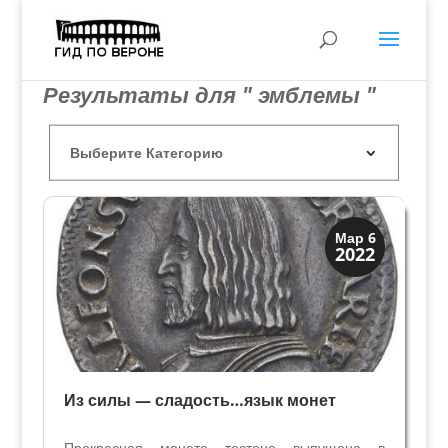
Результаты для " эмблемы "
История
Мар 6
2022
Клады и медали
Из силы — сладость…язык монет
Прекрасная монета тестоне выпущена в