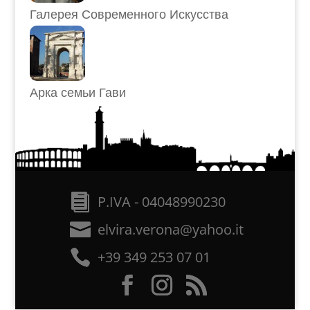
Галерея Современного Искусства
Арка семьи Гави
P.IVA - 04048990230
elvira.verona@yahoo.it
+39 349 253 07 01