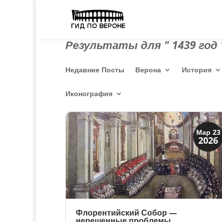
Результаты для " 1439 год 
Недавние Посты
Верона
История
Иконография
Династии
Мар 23
2026
Медичи Флоренция
Флорентийский Собор —
нерешенные проблемы