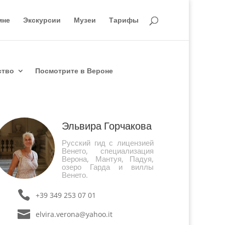
мне
Экскурсии
Музеи
Тарифы
ство
Посмотрите в Вероне
Эльвира Горчакова
Русский гид с лицензией
Венето, специализация
Верона, Мантуя, Падуя,
озеро Гарда и виллы
Венето.
+39 349 253 07 01
elvira.verona@yahoo.it