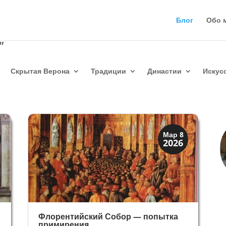
Блог
Обо 
"
Скрытая Верона
Традиции
Династии
Искус
Династии
Мар 8
2026
Медичи Флоренция
Флорентийский Собор — попытка
примирения