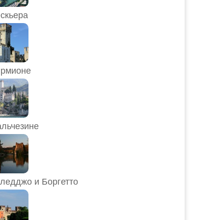
скьера
рмионе
льчезине
ледджо и Боргетто