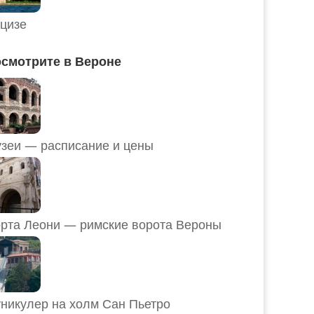
цизе
смотрите в Вероне
Музеи — расписание и цены
рта Леони — римские ворота Вероны
никулер на холм Сан Пьетро