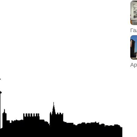
Га
Ар