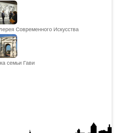
лерея Современного Искусства
ка семьи Гави