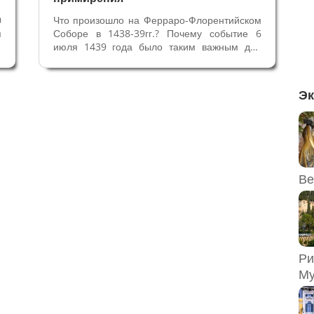
0
Что произошло на Ферраро-Флорентийском
я
Соборе в 1438-39гг.? Почему событие 6
ь
июля 1439 года было таким важным для
ы
всех христиан? Раскол Церкви между
е
папством и Восточной Римской империей
,
сломал единство христианского мира. Это
Эк
ы
было знаменательное событие. Папа Лев
IX...
Ве
Ри
Му