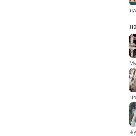
Ла
По
По
Фу