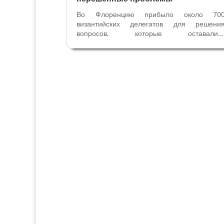
Во Флоренцию прибыло около 70
византийских делегатов для решени
вопросов, которые оставалис
нерешенными с 1054 года. Византийц
знали, что было поставлено под сомнени
даже существование Империи в случае
если бы не пришли к соглашению. Для пап
собор был очень...