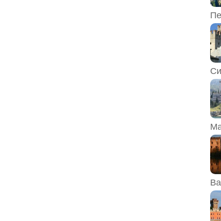
Пе
Си
Ма
Ва