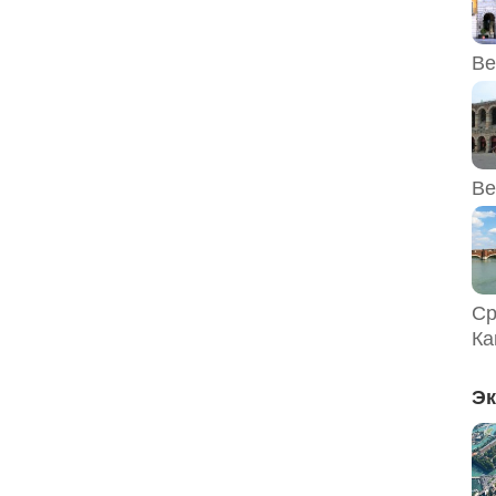
Ве
Ве
Ср
Ка
Эк