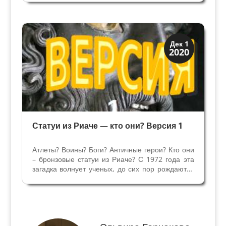
образование – изучал математику и классику.
Отец заметил склонность мальчика к
рисованию, и отдал его...
История
Дек 1
2020
Мифы и Библия
Статуи из Риаче — кто они? Версия 1
Атлеты? Воины? Боги? Античные герои? Кто они
– бронзовые статуи из Риаче? С 1972 года эта
загадка волнует ученых, до сих пор рождаются
новые гипотезы, подтвержденные античными
мифами, изображениями и древними текстами.
Две гипотезы - Паоло Морено (Университет
Рима,...