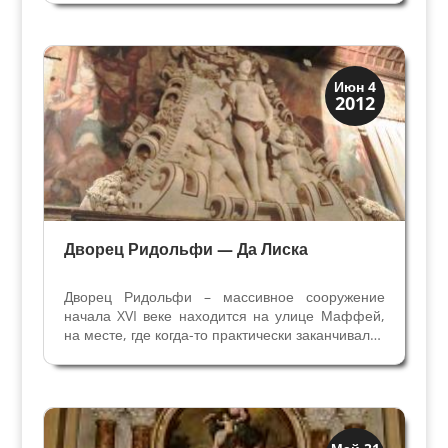
Джованнино и Елизаветой на переднем плане
и, в отдалении, Св.Джузеппе на фоне античных
руин. Вот что писал...
Виллы и дворцы
Июн 4
2012
Скрытая Верона
Дворец Ридольфи — Да Лиска
Дворец Ридольфи – массивное сооружение
начала XVI веке находится на улице Маффей,
на месте, где когда-то практически заканчивался
древний город. Новые владельцы, семья Да
Лиска, перестроили здание в девятнадцатом
веке: оно было значительно расширено, и
надстроен...
Искусство