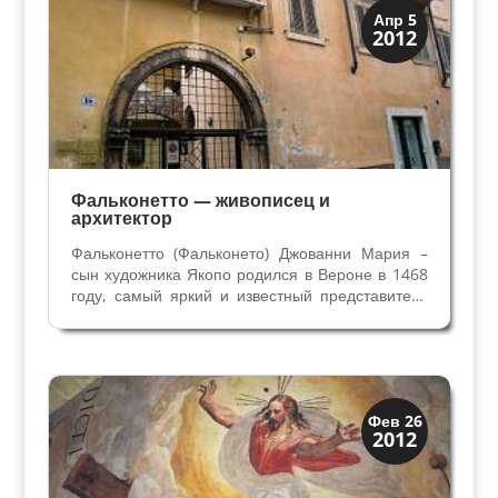
Верона
Апр 5
2012
Веронцы
Фальконетто — живописец и
архитектор
Фальконетто (Фальконето) Джованни Мария –
сын художника Якопо родился в Вероне в 1468
году, самый яркий и известный представитель
этой династии веронских живописцев. Вместе с
отцом он упоминается в архивных документах в
1472, 1481 и 1491 гг. В Вероне почти всегда...
Скрытая Верона
Фев 26
2012
Церкви