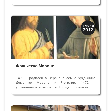
1488 г. в районе Санта Мария ин Органо (дата
рождения определена по завещанию от 15
ноября 1562 г., где художник называет свой
возраст –...
Искусство
Апр 10
2012
Художники
Франческо Мороне
1471 – родился в Вероне в семье художника
Доменико Мороне и Чечилии. 1472 –
упоминается в возрасте 1 года, проживает в
районе Сан Витале вместе с родителями. 1491
- Франческо 18 лет, проживает с родителями и
братом Антонио. Их отец Доменико со своими
двумя сыновьями...