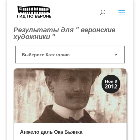
Результаты для " веронские
художники "
Искусство
Ноя 9
2012
Художники
Анжело даль Ока Бьянка