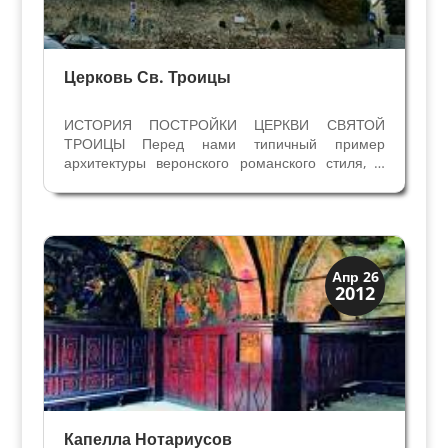
Церковь Св. Троицы
ИСТОРИЯ ПОСТРОЙКИ ЦЕРКВИ СВЯТОЙ
ТРОИЦЫ Перед нами типичный пример
архитектуры веронского романского стиля, с
характерными чередованием полос туфа и
кирпичной кладки на колокольне и в атрио
перед входом в церковь. От примитивной
церквушки на этом месте сохранились...
Верона
Апр 26
2012
Средневековая
Капелла Нотариусов