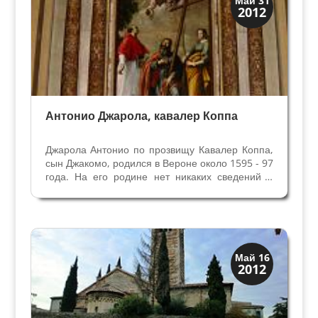
Май 31
2012
Художники
Антонио Джарола, кавалер Коппа
Джарола Антонио по прозвищу Кавалер Коппа,
сын Джакомо, родился в Вероне около 1595 - 97
года. На его родине нет никаких сведений о
начальном обучении живописи. Как и другие
художники-веронцы того времени, Алессандро
Турки, Паскуале Оттино и Маркантонио
Бассетти, он...
Скрытая Верона
Май 16
2012
Церкви