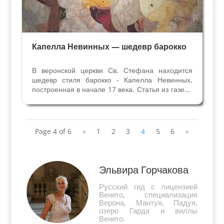
Капелла Невинных — шедевр барокко
В веронской церкви Св. Стефана находится
шедевр стиля барокко - Капелла Невинных,
построенная в начале 17 века. Статья из газеты
"Арена", серия "Досье. Неизвестная Верона"
13/10/2008 Реставрация, законченная в 2007
году, вернула первоначальную красоту
Капелле...
Page 4 of 6
«
1
2
3
4
5
6
»
Эльвира Горчакова
Русский гид с лицензией
Венето, специализация
Верона, Мантуя, Падуя,
озеро Гарда и виллы
Венето.