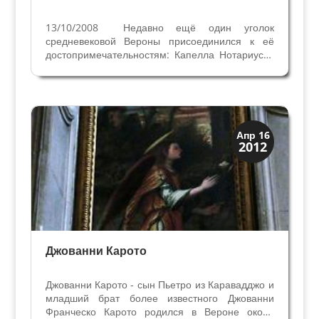
13/10/2008 Недавно ещё один уголок
средневековой Вероны присоединился к её
достопримечательностям: Капелла Нотариусов
во Дворце делла Раджионе. Это здание
возведено Комуной Вероны в XII веке рядом с
античным Римским Форумом для
административных и торговых целей....
Искусство
Апр 16
2012
Художники
Джованни Карото
Джованни Карото - сын Пьетро из Каравадджо и
младший брат более известного Джованни
Франческо Карото родился в Вероне около