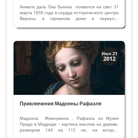
Анжело даль Ока Бьянка появился на свет 31
марта 1858 года в сердце исторического центра
Вероны, в скромном доме в переулке
Кавалетто, за средневековым Дворцом
Правительства на площади Синьоров. Запись о
его крещении в книгах церкви Сант Анастасия
сообщает: «Родился...
Искусство
Июл 21
2012
Тайны картин
Приключения Мадонны Рафаэля
Мадонна Жемчужина , Рафаэль из Музея
Прадо в Мадриде – картина маслом на дереве,
размером 144 на 115 см, на которой
представлено Святое семейство со Св.