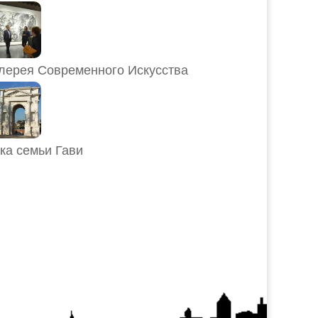
лерея Современного Искусства
ка семьи Гави