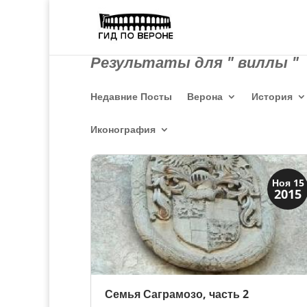
Результаты для " виллы "
Недавние Посты
Верона
История
Иконография
Верона
Ноя 15
2015
Веронцы
Семья Саграмозо, часть 2