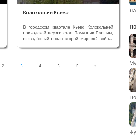
Ла
Колокольня Кьево
По
,
В городском квартале Кьево Колокольней
я
приходской церкви стал Памятник Павшим,
й
возведённый после второй мировой войны.
и
Старая Колокольня была построена в XVII
)
веке и была снесена в 1957 году, после того
я
как с неё сняли колокола. Колокольней
сделали башню рядом с...
2
3
4
5
6
»
По
Фу