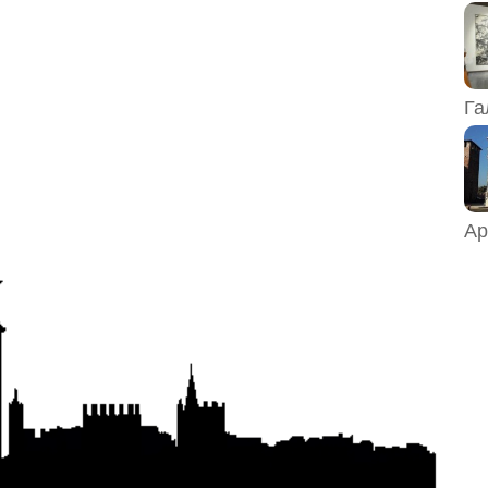
Га
Ар