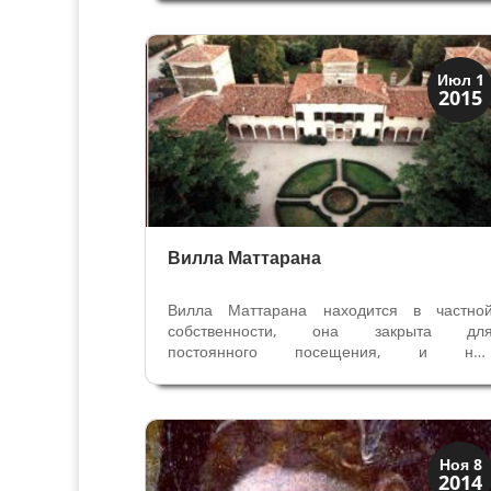
Галтела Де Кастель Дуццо Де Гальта Д
Луго». Именно его Пипино оставил н
завоеванных территориях между...
Виллы и дворцы
Июл 1
2015
Скрытая Верона
Вилла Маттарана
Вилла Маттарана находится в частно
собственности, она закрыта дл
постоянного посещения, и на
рассказывает о ней хозяйка синьор
Дзамунер. Название Виллы Матарана — эт
ни что иное как изменённое имя монахин
Мауры. Первый документ, где упоминаетс
Вилла — это...
Верона
Ноя 8
2014