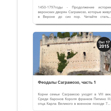
1450-1797годы - Продолжение истори
веронских дворян Саграмозо, которые живу
в Вероне до сих пор. Читайте стать
Феодалы Саграмозо. История веронско
знатной семьи Саграмозо неразрыван
связана с историей веронских территорий, 
XV века Верона стала частью...
Верона
Окт 17
2015
Веронцы
Феодалы Саграмозо, часть 1
Корни семьи Саграмозо уходят в VIII век
Среди баронов Короля франков Пипино III
отца Карла Великого в военном походе 75
года участвовал Кавалер, прозванный «Д