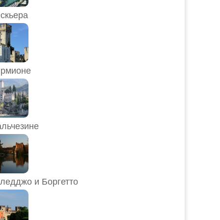
скьера
рмионе
льчезине
ледджо и Боргетто