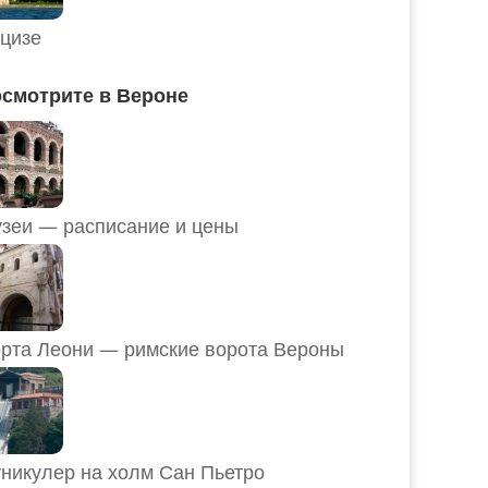
цизе
смотрите в Вероне
Музеи — расписание и цены
рта Леони — римские ворота Вероны
никулер на холм Сан Пьетро