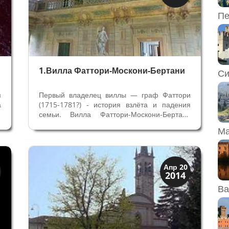
Скрытая Верона
Пе
1.Вилла Фаттори-Москони-Бертани
Си
м
Первый владелец виллы — граф Фаттори
а
(1715-1781?) - история взлёта и падения
х
семьи. Вилла Фаттори-Москони-Бертани
.
упомянута впервые в 1770 году биографом
Ма
е
архитектора Адриано Кристофали(1718-
ц
1788) Марчелло Оретти «В Новаре в
Вальполичелле сделал для графа
Фаттори...
Колокольни
Апр 20
2014
Скрытая Верона
Ва