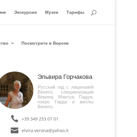
мне
Экскурсии
Музеи
Тарифы
ство
Посмотрите в Вероне
Эльвира Горчакова
Русский гид с лицензией
Венето, специализация
Верона, Мантуя, Падуя,
озеро Гарда и виллы
Венето.
+39 349 253 07 01
elvira.verona@yahoo.it