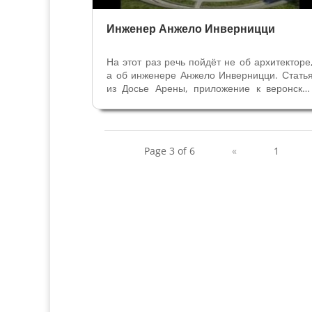
Инженер Анжело Инверницци
На этот раз речь пойдёт не об архитекторе
а об инженере Анжело Инверницци. Стать
из Досье Арены, приложение к веронско
газете "Арена". Анжело Инверницц
родился в Марчеллизе (провинция Вероны
7 февраля 1884 года в семье пекар
Антонио и Эрмеллинды Дзаттони. Он...
Page 3 of 6
«
1