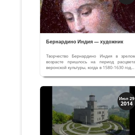
Веронцы
Бернардино Индия — художник
Творчество Бернардино Индия в зрело
возрасте пришлось на период расцвет
веронской культуры, когда в 1580-1630 года
Верону называли городом художников
Бернардино родился в Вероне в район
Св.Сильвестра в 1528 году, его оте
Кристофоро ди Манделло из Гаццо и мать...
Верона
Июл 29
2014
Веронцы