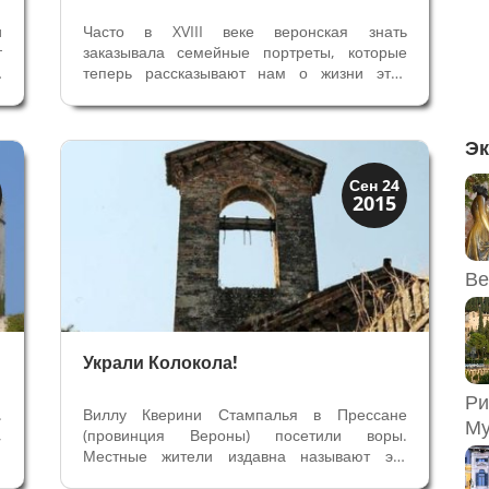
и
Часто в XVIII веке веронская знать
т
заказывала семейные портреты, которые
ю
теперь рассказывают нам о жизни этих
й
семей более 200 лет назад, богатстве,
о
социальном положении и выгодных
с
брачных союзах среди знати. Один из
Эк
многих сохранившихся семейных портретов
в частных...
Виллы и дворцы
Сен 24
2015
Скрытая Верона
Ве
Украли Колокола!
Ри
.
Виллу Кверини Стампалья в Прессане
Му
,
(провинция Вероны) посетили воры.
4
Местные жители издавна называют эту
е
Виллу Замок из-за средневековых зубцов на