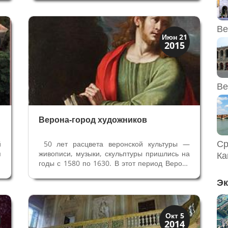
е
господском особняке - главном здании
а
виллы. Внимание воров, на этот раз,
привлекли не произведения искусств на
Ве
вилле, а...
Венецианская
Июн 21
2015
Верона
Ве
Верона-город художников
Ср
й
50 лет расцвета веронской культуры —
я
живописи, музыки, скульптуры пришлись на
Ка
м
годы с 1580 по 1630. В этот период Верону
а
называли городом художников. Начинаю
Эк
о
серию статей об этом периоде расцвета
и
Вероны, где вы познакомитесь со
я
множеством художников и их
произведений,...
Виллы и дворцы
Окт 5
2014