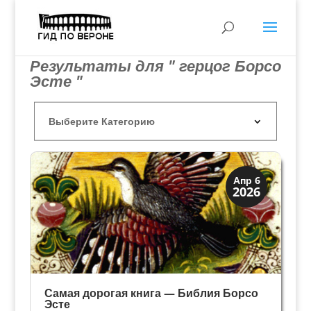
Результаты для " герцог Борсо
Эсте "
Династии
Апр 6
2026
Мантуя и Феррара
Самая дорогая книга — Библия Борсо
Эсте