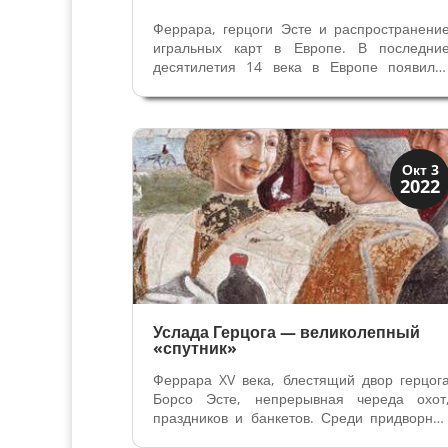
Феррара, герцоги Эсте и распространени
игральных карт в Европе. В последни
десятилетия 14 века в Европе появилс
“новый призрак”, который обеспокои
строгих ревнителей общественной морали
Речь идет об игральных картах, прибывши
с Востока. В Европе началась мания...
Династии
Окт 3
2022
Мантуя и Феррара
Услада Герцога — великолепный
«спутник»
Феррара XV века, блестящий двор герцог
Борсо Эсте, непрерывная череда охот
праздников и банкетов. Среди придворны
выдающаяся личность из нового дворянств