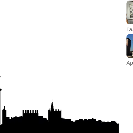
Га
Ар