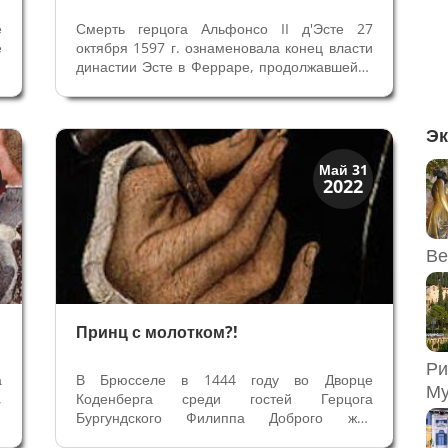
е
Смерть герцога Альфонсо II д'Эсте 27
е
октября 1597 г. ознаменовала конец власти
я
династии Эсте в Ферраре, продолжавшейся
л
более трех столетий. От трех браков у него
.
не было сына, и вступала в действие булла
х
Папы Пия V, согласно которой
Эк
возобновление инвеституры Герцога...
Искусство
Май 31
2022
Тайны картин
Ве
Принц с молотком?!
Ри
а
В Брюсселе в 1444 году во Дворце
Му
,
Коденберга среди гостей Герцога
х
Бургундского Филиппа Доброго жил
а
подросток из Италии. Филипп