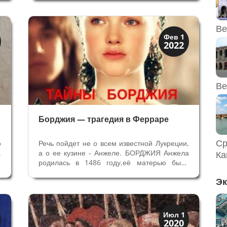
т
добросердечно принял его и дал
о
возможность получить образование вместе
со своим младшим сыном Карлом Смелым
Ве
и cвоими незаконными детьми (более...
Династии
Фев 1
2022
Мантуя и Феррара
Ве
Борджия — трагедия в Ферраре
Ср
о
Речь пойдет не о всем известной Лукреции,
.
а о ее кузине - Анжеле. БОРДЖИЯ Анжела
Ка
и
родилась в 1486 году,её матерью была
е
Хуана Борджия, сестра Папы Римского
Эк
о
Александра VI, в миру Родриго Борджия.
–
Анжелу мы знаем под фамилией ее матери
Борджия, поскольку она была...
Династии
Июл 1
2020