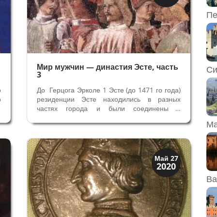
Мантуя и Феррара
Пе
Мир мужчин — династия Эсте, часть
Си
3
о
До Герцога Эрколе 1 Эсте (до 1471 го года)
о
резиденции Эсте находились в разных
а
частях города и были соединены с
а
торговыми функциями. Помещения
Ма
й
представительские – залы для приема
и
важных гостей были в нескольких зданиях,
где проживали многочисленные семьи
члены рода...
Архитектура
Май 27
2020
Искусство
Ва