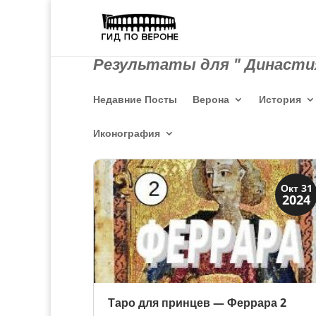
Результаты для " Династи
Недавние Посты
Верона
История
Иконография
Династии
Окт 31
2024
Мантуя и Феррара
Таро для принцев — Феррара 2