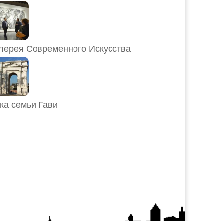
лерея Современного Искусства
ка семьи Гави