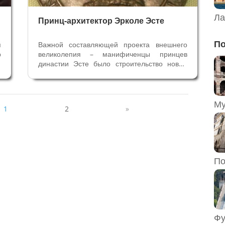
Ла
Принц-архитектор Эрколе Эсте
По
я
Важной составляющей проекта внешнего
р
великолепия – манифиченцы принцев
и
династии Эсте было строительство новых
е
зданий. Тесная связь между политическими
е
целями и городскими преобразованиями
е
восходит к Николо II Эсте. Он получил от
в
Папы статус Викария Феррары в 1372 году...
1
2
»
По
Фу