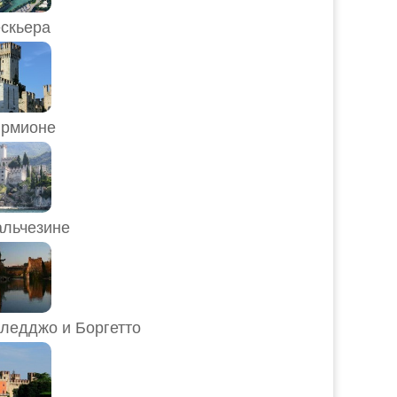
скьера
рмионе
льчезине
ледджо и Боргетто