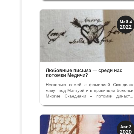
Теофило Кальканьини, которого называю
"великолепным" и “усладой Герцога”. Ег
имя стало мифическим уже при...
Династии
Май 4
2022
Папская область
Любовные письма — среди нас
потомки Медичи?
Несколько семей с фамилией Скандиан
живут под Мантуей и в провинции Болоньи
Многие Скандиани – потомки династи
д'Эсте и Медичи, но они об этом даже н
догадываются. Эсте – маркизы Скандиан
Луиджи Эсте маркиз Скандиано (1548 
1698) принадлежал к младшей ветви...
Династии
Авг 2
2020