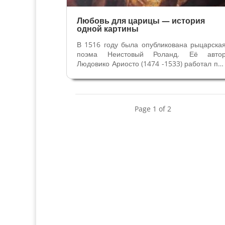
Любовь для царицы — история
одной картины
В 1516 году была опубликована рыцарска
поэма Неистовый Роланд. Её авто
Людовико Ариосто (1474 -1533) работал пр
дворе Эсте в Ферраре, поэтому в поэм
переплетаются три основные сюжетны
линии – любовь, война и прославлени
династии Эсте. Читайте подробнее 
Page 1 of 2
статье...