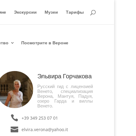
мне
Экскурсии
Музеи
Тарифы
ство
Посмотрите в Вероне
Эльвира Горчакова
Русский гид с лицензией
Венето, специализация
Верона, Мантуя, Падуя,
озеро Гарда и виллы
Венето.
+39 349 253 07 01
elvira.verona@yahoo.it