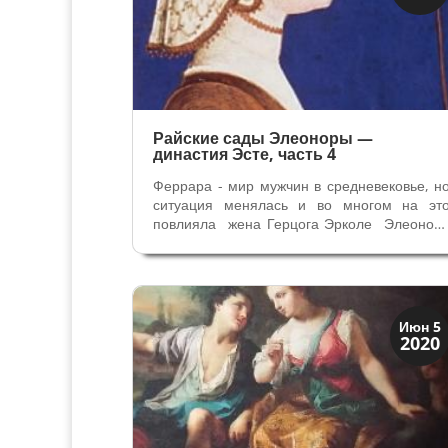
Мантуя и Феррара
Райские сады Элеоноры —
династия Эсте, часть 4
Феррара - мир мужчин в средневековье, н
ситуация менялась и во многом на эт
повлияла жена Герцога Эрколе Элеонор
Арагонская (1473 - 1493). Герцогская чет
отличались от всех предыдущих правителе
Феррары. Она – дочь короля Неаполя 
племянница королевы Кипра, он...
Искусство
Июн 5
2020
Тайны картин