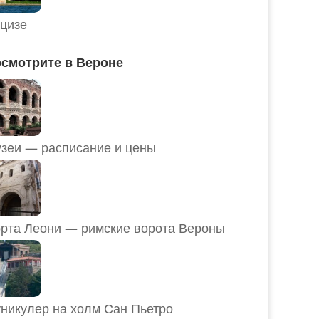
цизе
смотрите в Вероне
Музеи — расписание и цены
рта Леони — римские ворота Вероны
никулер на холм Сан Пьетро