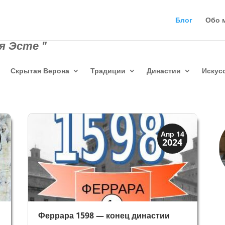
Блог
Обо 
я Эсте "
Скрытая Верона
Традиции
Династии
Искус
Династии
Апр 14
2024
Мантуя и Феррара
Феррара 1598 — конец династии