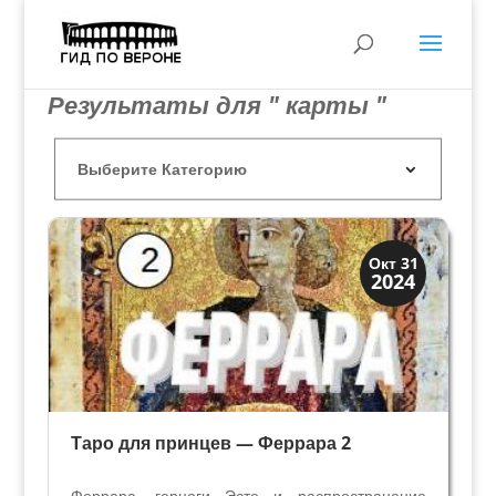
Результаты для " карты "
Династии
Окт 31
2024
Мантуя и Феррара
Таро для принцев — Феррара 2
Феррара, герцоги Эсте и распространение