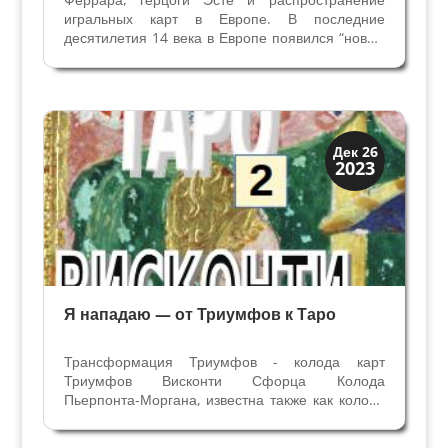
игральных карт в Европе. В последние
десятилетия 14 века в Европе появился “новый
призрак”, который обеспокоил строгих
ревнителей общественной морали. Речь идет
об игральных картах, прибывших с Востока. В
Европе началась мания...
Иконография
Дек 26
2023
Смерть и Триумфы
Я нападаю — от Триумфов к Таро
Трансформация Триумфов - колода карт
Триумфов Висконти Сфорца Колода
Пьерпонта-Моргана, известна также как колода
Коллеони-Бальони и Висконти Сфорца,
датируется примерно 1451 годом.