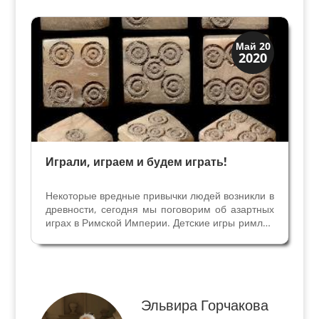
Первоначально она состояла из 78 карт, из
которых сохранилось 74: 35 находятся в...
Древний Рим
Май 20
2020
История
Играли, играем и будем играть!
Некоторые вредные привычки людей возникли в
древности, сегодня мы поговорим об азартных
играх в Римской Империи. Детские игры римлян
из невинного развлечения перерастали в
опасные азартные игры. Часто не развлечение,
а обогащение становилось смыслом игр и
споров. Один...
Эльвира Горчакова