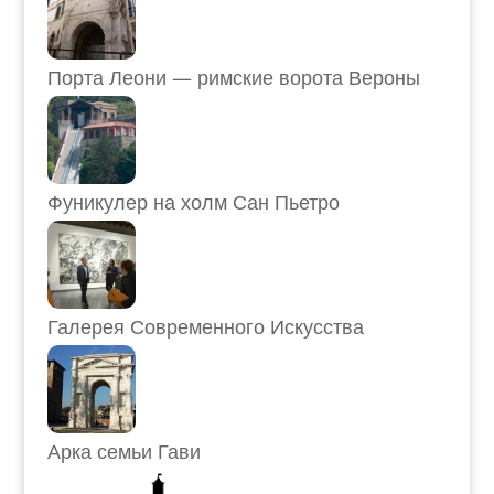
Порта Леони — римские ворота Вероны
Фуникулер на холм Сан Пьетро
Галерея Современного Искусства
Арка семьи Гави