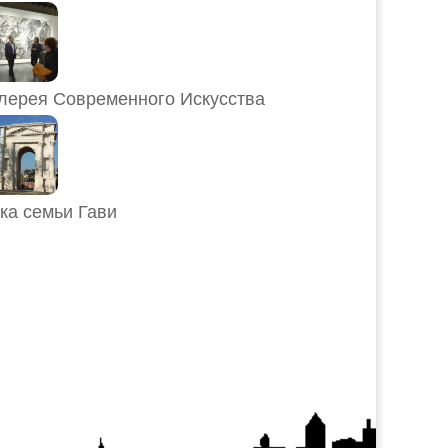
лерея Современного Искусства
ка семьи Гави