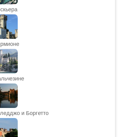
скьера
рмионе
льчезине
ледджо и Боргетто