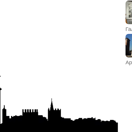
Га
Ар