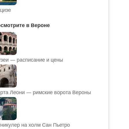
цизе
смотрите в Вероне
Музеи — расписание и цены
рта Леони — римские ворота Вероны
никулер на холм Сан Пьетро