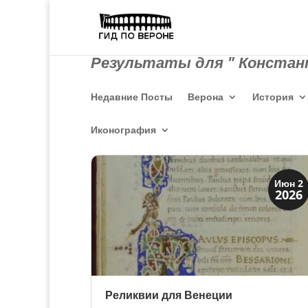
Результаты для " Констан
Недавние Посты
Верона
История
Иконография
Святые и реликвии
Июн 2
2026
Традиции
Реликвии для Венеции