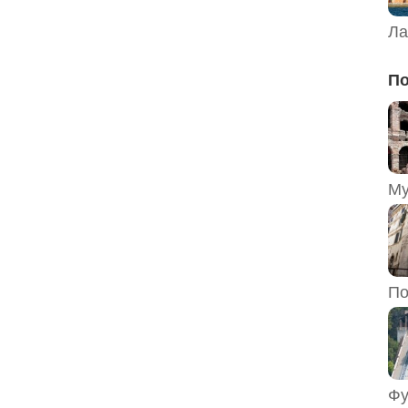
Ла
По
По
Фу