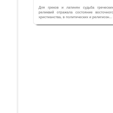
Для греков и латинян судьба гречески
реликвий отражала состояние восточног
христианства, в политических и религиозны
кругах описание их уничтожения неверным
было частью пропаганды крестового похода
Переезд Василия Бессарионе и
византийского мира в Италию после...