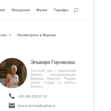
мне
Экскурсии
Музеи
Тарифы
ство
Посмотрите в Вероне
Эльвира Горчакова
Русский гид с лицензией
Венето, специализация
Верона, Мантуя, Падуя,
озеро Гарда и виллы
Венето.
+39 349 253 07 01
elvira.verona@yahoo.it