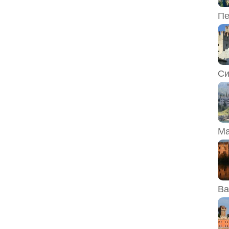
Пе
Си
Ма
Ва