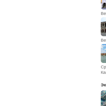
Ве
Ве
Ср
Ка
Эк