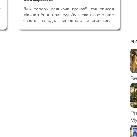
х
"Мы теперь реликвии греков"- так описал
о
Михаил Апостолис судьбу греков, состояние
х
своего народа, лишенного многовековой
и
империи и ее культурного превосходства.
.
Слова греческого теолога и гуманиста
з
Апостолиса (ок1422-1480) написаны
Эк
незадолго до падения Константинополя...
Ве
Ри
Му