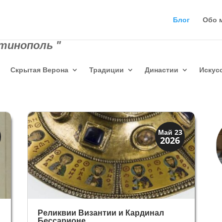
Блог
Обо 
тинополь "
Скрытая Верона
Традиции
Династии
Искус
Святые и реликвии
Май 23
2026
Традиции
Реликвии Византии и Кардинал
Бессарионе