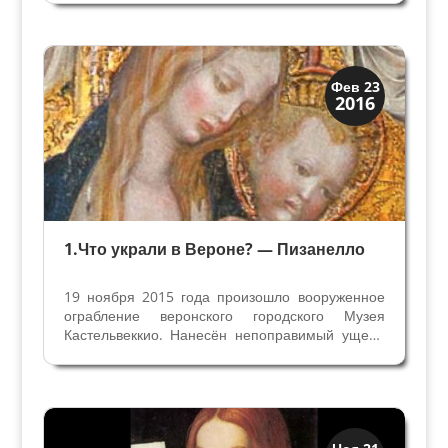
них знаменитые шедевры работы Пизанелло,
Андреа Мантенья, Беллини, Рубенса,
Тинторетто, Джованни...
Искусство
Фев 23
2016
Музеи
1.Что украли в Вероне? — Пизанелло
19 ноября 2015 года произошло вооруженное
ограбление веронского городского Музея
Кастельвеккио. Нанесён непоправимый ущерб
мировой культуре, украдены 17 картин, среди
них знаменитые шедевры работы Пизанелло,
Андреа Мантенья, Беллини, Рубенса,
Тинторетто, Джованни...
XIX век до наших дней