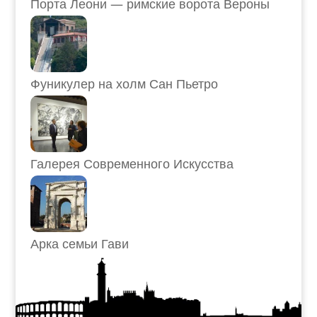
Порта Леони — римские ворота Вероны
Фуникулер на холм Сан Пьетро
Галерея Современного Искусства
Арка семьи Гави