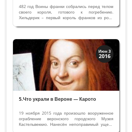
482 год Воины франки собрались перед телом
своего короля, готового к погребению.
Хильдерик – первый король франков из рода
Меровингов, основатель могучей династии на
территориях варварского королевства франков.
Рыжеватые длинные волосы, шлем короля-
воина, который за...
Верона
Июн 3
2016
Веронцы
5.Что украли в Вероне — Карото
19 ноября 2015 года произошло вооруженное
ограбление веронского городского Музея
Кастельвеккио. Нанесён непоправимый ущерб
мировой культуре, украдены 17 картин, среди