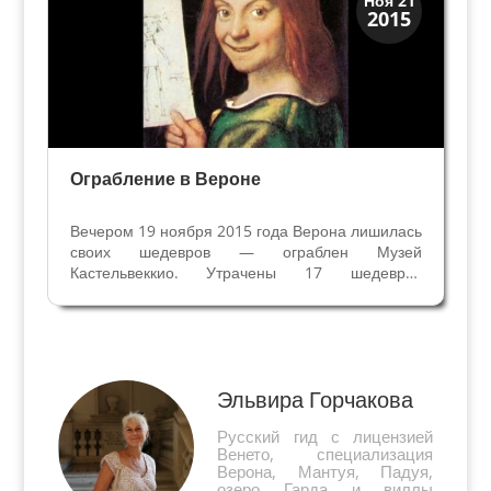
Ноя 21
2015
Верона
Ограбление в Вероне
Вечером 19 ноября 2015 года Верона лишилась
своих шедевров — ограблен Музей
Кастельвеккио. Утрачены 17 шедевров
живописи, среди них произведения Пизанелло,
Мантеньи, Беллини, Карото, Рубенса,
Тинторетто и менее знаменитых Бенини и
Ганса Де Джода. Смертельный удар по...
Эльвира Горчакова
Русский гид с лицензией
Венето, специализация
Верона, Мантуя, Падуя,
озеро Гарда и виллы