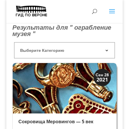
Результаты для " ограбление
музея "
История
Сен 28
2021
Клады и медали
Сокровища Меровингов — 5 век