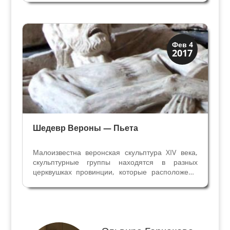
умирающая на руках Святого Иоанна и
умерший Иисус Христос на коленях матери, и
два ангелочка у головы и у...
Верона
Фев 4
2017
Средневековая
Шедевр Вероны — Пьета
Малоизвестна веронская скульптура XIV века,
скульптурные группы находятся в разных
церквушках провинции, которые расположены
вдалеке от туристических маршрутов или
закрыты для посетителей. Скульптура в Вероне
XIV века прекрасна и уникальна. Это эпоха
Синьории...