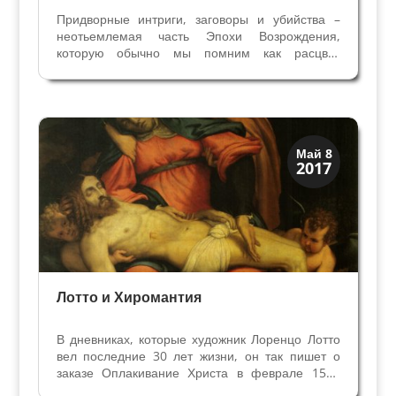
Придворные интриги, заговоры и убийства –
неотьемлемая часть Эпохи Возрождения,
которую обычно мы помним как расцвет
культуры и искусства. Да, итальянский
Ренессанс отмечен и чередой грязных и
кровавых хроник. В пятнадцатом веке были
убиты герцоги Милана Джованни...
Искусство
Май 8
2017
Символы
Лотто и Хиромантия
В дневниках, которые художник Лоренцо Лотто
вел последние 30 лет жизни, он так пишет о
заказе Оплакивание Христа в феврале 1545
года: «Оплакивание, Пречистая Дева