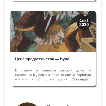
путь - река Арно. Сиена располагалась вдоль
оживленного движения паломников в Рим – на
Дороге...
История
Сен 3
2020
Клады и медали
Цена предательства — Иуда
В статьях о ценности римских денег, о
жалованье в Древнем Риме (в статье Зарплата
учителя) и об оплате армии (Обогащайте
солдат!) мы познакомились с развитием
денежной системы и реальной стоимостью
денег в Римской Империи. После перечисления
стольких денариев –...