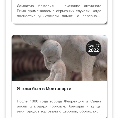
Дамнатио Мемория – наказание античного
Рима применялось в серьезных случаях, когда
полностью уничтожали память о персонаже
(бюсты, надписи, статуи) повсюду на
территориях Римской Империи. Флавий
Стилихон – пример того, как стиралась память о
нем после казни. Несмотря...
Династии
Сен 27
2022
Медичи Флоренция
Я тоже был в Монтаперти
После 1000 года города Флоренция и Сиена
росли благодаря торговле, банкиры и купцы
этих городов торговали с Европой, обогащаясь.
Во Флоренции торговле способствовал водный