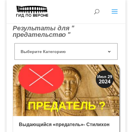
Результаты для "
предательство "
Древний Рим
Июл 29
2024
История
Выдающийся «предатель»- Стилихон