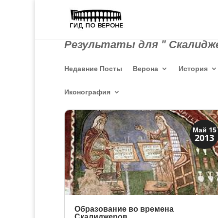
Результаты для " Скалидже
Недавние Посты
Верона
История
Иконография
Верона и Падуя
Май 15
2013
Династии
Образование во времена
Скалиджеров