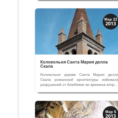
романа о Кангранде (не опубликован, авто
ищет издателя) удивила и заинтересовал
общественность. Изображение лица...
Колокольни
Мар 22
2013
Скрытая Верона
Колокольня Санта Мария делла
Скала
Колокольня церкви Санта Мария делл
Скала романской архитектуры избежал
разрушений от бомбёжки во времена второ
мировой войны. Основание колокольни- эт
Капелла семьи Гвантиери в правом неф
церкви с фресками художника Бадиле
Мемориальная надпись напоминает нам,...
Верона
Мар 5
2013