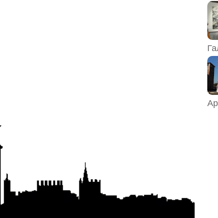
Га
Ар