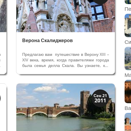
Экскурсии
Пе
Верона Скалиджеров
Си
в
Предлагаю вам путешествие в Верону XIII –
я
XIV века, время, когда правителями города
ю
была семья делла Скала. Вы узнаете, как
я
они разбогатели и пришли к власти, где
Ма
е
жили, как воевали и строили Верону, как
а
женились, как боролись за трон, как
а
праздновали победы, как...
Посмотрите в Вероне
Сен 21
2011
Ва