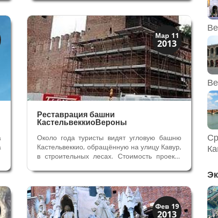
р
Прежде чем подняться на старинную
а
колокольню, необходимо обратить
внимание на легендарный колокол,
Ве
который...
XIX век до наших дней
Мар 11
2013
Верона
Ве
Реставрация башни
КастельвеккиоВероны
Ср
а
Около года туристы видят угловую башню
а
Кастельвеккио, обращённую на улицу Кавур,
Ка
й
в строительных лесах. Стоимость проекта
о
656 тысяч евро. Юго-восточная башня
Эк
е
средневекового Замка Скалиджеров давно
.
нуждалась в реставрации, как внутри, так и
снаружи. Пять этажей башни...
Верона
Фев 19
2013