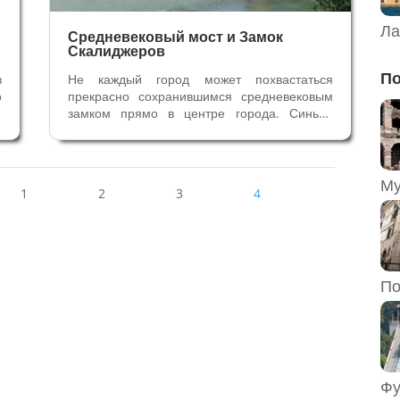
Ла
Средневековый мост и Замок
Скалиджеров
По
в
Не каждый город может похвастаться
о
прекрасно сохранившимся средневековым
,
замком прямо в центре города. Синьор
м
Вероны Кангранде II построил себе
.
крепость в середине XIV века, присоединив
я
её к городским стенам. Мощные стены с
зубцами, окружённые рвом, подъёмные
1
2
3
4
мосты,...
По
Фу