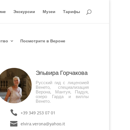
мне
Экскурсии
Музеи
Тарифы
ство
Посмотрите в Вероне
Эльвира Горчакова
Русский гид с лицензией
Венето, специализация
Верона, Мантуя, Падуя,
озеро Гарда и виллы
Венето.
+39 349 253 07 01
elvira.verona@yahoo.it