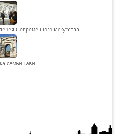
лерея Современного Искусства
ка семьи Гави