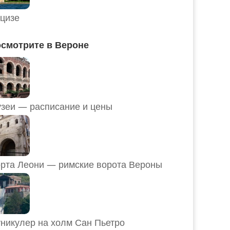
цизе
смотрите в Вероне
Музеи — расписание и цены
рта Леони — римские ворота Вероны
никулер на холм Сан Пьетро