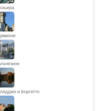
скьера
рмионе
льчезине
ледджо и Боргетто