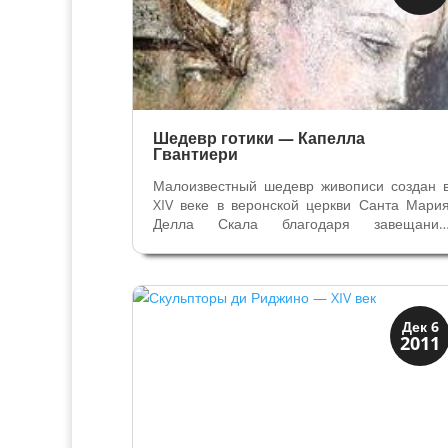
Средневековая
Шедевр готики — Капелла
Гвантиери
Малоизвестный шедевр живописи создан 
XIV веке в веронской церкви Санта Мари
Делла Скала благодаря завещани
знатного горожанина. Сама
распространённая книга в Европе посл
Библии - "Золотая Легенда" вдохновил
живописца из Вероны Джованни Бадиле н
работу. В...
Верона
Дек 6
2011
Веронцы