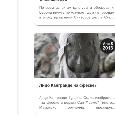
По всем аспектам культуры и образовани
Верона ничуть не уступает другим города
в эпоху правления Синьоров делла Скала
Кафедральный Собор, церкви, монастыри
Скрипториум, миниатюристы Верон
оставили свой след в XIII- XIVвеках 
способствовали распространению...
Искусство
Апр 5
2013
Тайны картин
Лицо Кангранде на фреске?
Лицо Кангранде I делла Скала изображен
на фреске в церкви Сан Фермо? Гипотез
Маурицио Брунелли, президент
Археоклуба Вероны и автора первог