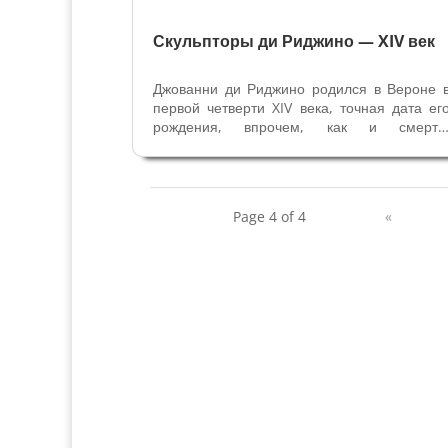
Скульпторы ди Риджино — XIV век
Джованни ди Риджино родился в Вероне 
первой четверти XIV века, точная дата ег
рождения, впрочем, как и смерти
неизвестна. Предполагают, что его отцо
был резчик по камню Риджино ди Энрико
Последняя его известная работа датируетс
1392 годом, исходя из этого,...
Page 4 of 4
«