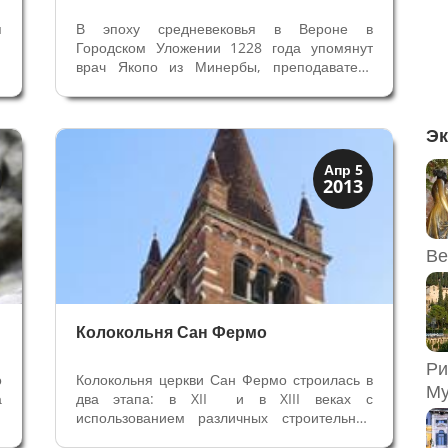
я
В эпоху средневековья в Вероне в
м
Городском Уложении 1228 года упомянут
.
врач Якопо из Минербы, преподаватель
,
медицины в Вероне, в 1276 году – Маэстро
ы
Крешенцио, который возглавлял, по
и
современным меркам, городское отделение
Эк
ортопедической хирургии для военных....
Колокольни
Апр 5
2013
Скрытая Верона
Ве
Колокольня Сан Фермо
Ри
о
Колокольня церкви Сан Фермо строилась в
Му
а
два этапа: в XII и в XIII веках с
а
использованием различных строительных
о
материалов. Колокола на башне 1755 года.