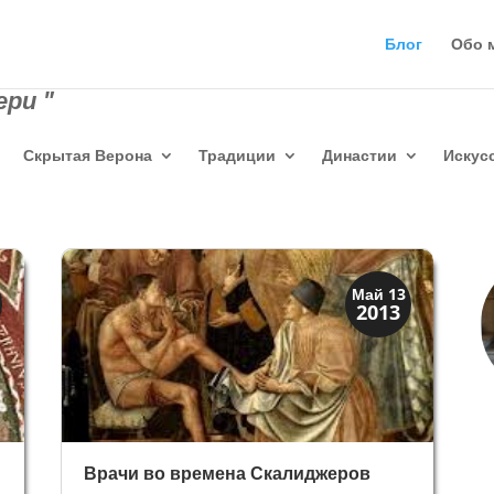
Блог
Обо 
ри "
Скрытая Верона
Традиции
Династии
Искус
Мода и ремесла
Май 13
2013
Традиции
Врачи во времена Скалиджеров