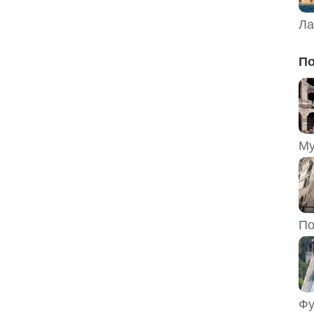
Ла
По
По
Фу