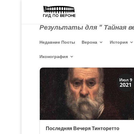
Результаты для " Тайная ве
Недавние Посты
Верона
История
Иконография
Искусство
Июл 9
2021
Тайны картин
Последняя Вечеря Тинторетто