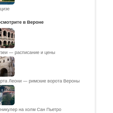
цизе
смотрите в Вероне
Музеи — расписание и цены
рта Леони — римские ворота Вероны
никулер на холм Сан Пьетро