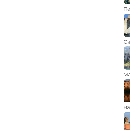
Пе
Си
Ма
Ва