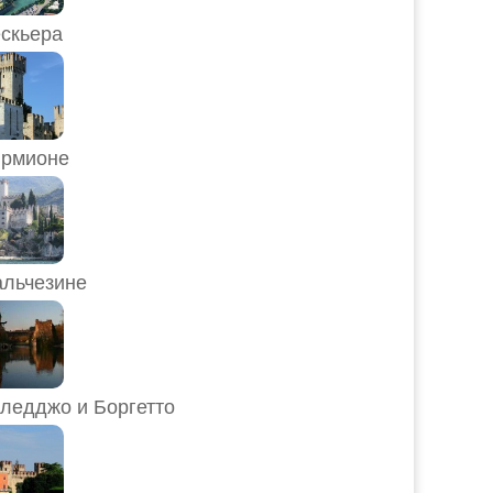
скьера
рмионе
льчезине
ледджо и Боргетто