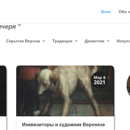
Блог
Обо 
черя "
Скрытая Верона
Традиции
Династии
Искус
Искусство
Мар 6
2021
Тайны картин
Инквизиторы и художник Веронезе