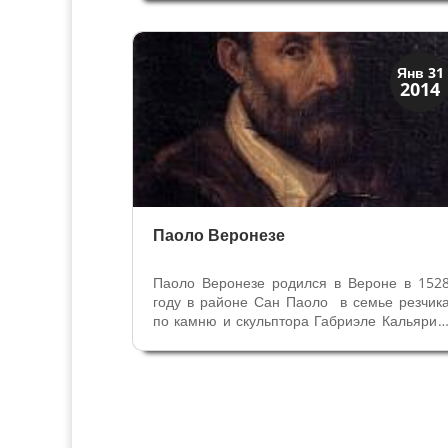
орехами, финиками, медом и вином? Эт
могло быть на столе у Апостолов, ведь реч
идет о еврейской Пасхе....
Искусство
Янв 31
2014
Художники
Паоло Веронезе
Паоло Веронезе родился в Вероне в 152
году в районе Сан Паоло в семье резчик
по камню и скульптора Габриэле Кальяри 
Катерины. Паоло был младшим из пят
детей. В церковных приходских книгах 
1529 году он указан как Paulo di Gabriele 
возрасте одного года, а в...