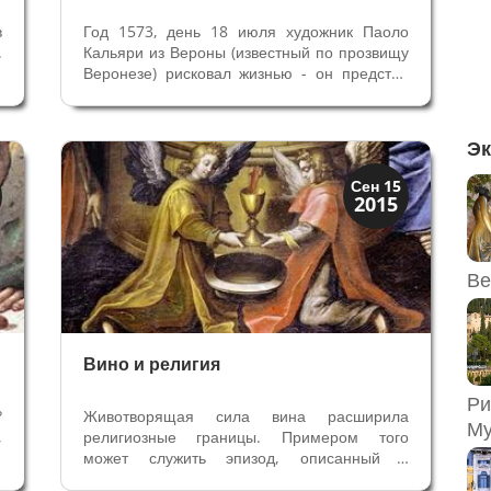
в
Год 1573, день 18 июля художник Паоло
.
Кальяри из Вероны (известный по прозвищу
л
Веронезе) рисковал жизнью - он предстал
и
перед Судом Инквизиции, его обвиняли в
0
ереси. В Венеции Святая Инквизиция была
я
толерантной, жители не видели костров на
Эк
площадях, на которых горели...
История
Сен 15
2015
Мифы и Библия
Ве
Вино и религия
Ри
?
Животворящая сила вина расширила
Му
,
религиозные границы. Примером того
а
может служить эпизод, описанный в
,
ветхозаветной Книге Бытия - Генезисе.