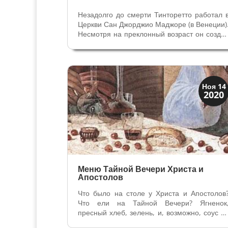
Незадолго до смерти Тинторетто работал 
Церкви Сан Джорджио Маджоре (в Венеции)
Несмотря на преклонный возраст он созда
два огромных полотна Тайная Вечеря 
Манна небесная. Автопортрет в возрасте 7
лет, Тинторетто, Лувр 6 раз обращалс
художник к сюжету Тайной...
Вино и кухня
Ноя 14
2020
Традиции
Меню Тайной Вечери Христа и
Апостолов
Что было на столе у Христа и Апостолов
Что ели на Тайной Вечери? Ягненок
пресный хлеб, зелень, и, возможно, соус н
основе сока граната, с миндалем, сливами