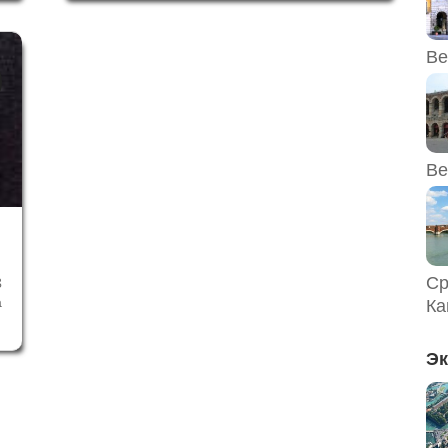
о
Внезапное появление царя Салема по
ь
имени Мельхиседек, который представился
как "служитель всемогущего Господа" и
Ве
благословил...
Ве
Ср
8
а
Ка
и
и
Эк
в
в