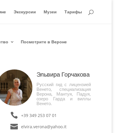
мне
Экскурсии
Музеи
Тарифы
ство
Посмотрите в Вероне
Эльвира Горчакова
Русский гид с лицензией
Венето, специализация
Верона, Мантуя, Падуя,
озеро Гарда и виллы
Венето.
+39 349 253 07 01
elvira.verona@yahoo.it