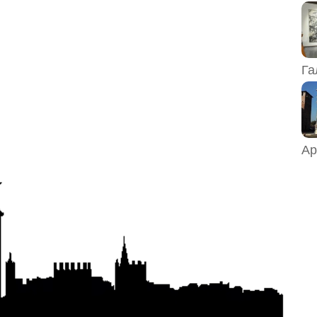
Га
Ар