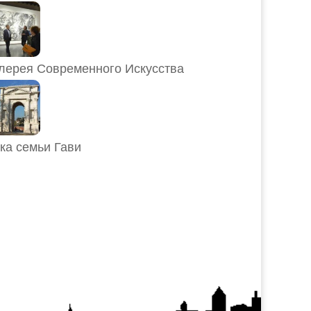
лерея Современного Искусства
ка семьи Гави